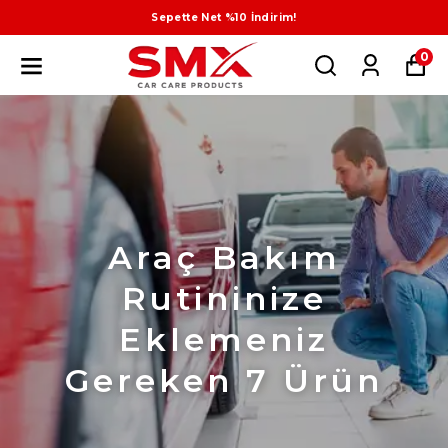
Sepette Net %10 İndirim!
0
Araç Bakım
Rutininize
Eklemeniz
Gereken 7 Ürün