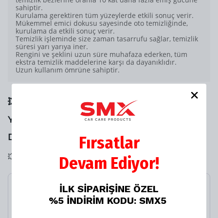
sahiptir.
Kurulama gerektiren tüm yüzeylerde etkili sonuç verir.
Mükemmel emici dokusu sayesinde oto temizliğinde,
kurulama da etkili sonuç verir.
Temizlik işleminde size zaman tasarrufu sağlar, temizlik
süresi yarı yarıya iner.
Rengini ve şeklini uzun süre muhafaza ederken, tüm
ekstra temizlik maddelerine karşı da dayanıklıdır.
Uzun kullanım ömrüne sahiptir.
💥💥 SANA ÖZEL NET %20 İNDİRİMİ
YAKALAMAN İÇİN SON 1
DAKİKAN❗️KAÇIRMA⏳
Fırsatlar
💥💥 SANA ÖZEL LASTİK TAMİR KİTİ NET %20 İNDİRİMLİ
Devam Ediyor!
İLK SİPARİŞİNE ÖZEL
Zambak 3'lü Set Bez
%5 İNDİRİM KODU: SMX5
(40x40) 6115
%
9