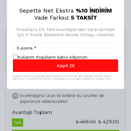
Sepette Net Ekstra
%10 İNDİRİM
₺ 469.00
₺ 429.00
Vade Farksız
5 TAKSİT
Fırsatlara Ek Tüm Avantajlardan Yararlanmak
İçin E-Posta Bültenine Abone Olmayı Unutma!
SMX Lastik Tamir Kiti
500ML
%
20
Kullanım Koşullarını kabul ediyorum
₺ 349.00
₺ 279.20
Kayıt Ol
E-posta adresinizi girerek pazarlama ve tanıtım ile ilgili iletişim almayı kabul
edersiniz ve Gizlilik Politikamızı okuduğunuzu ve kabul ettiğinizi onaylarsınız.
İncelediğiniz ürün ile birlikte bu ürünler de
sepetinize eklenecektir!
Avantajlı Toplam
₺ 469.00
₺ 429.00
%
9