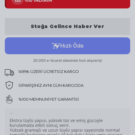
%10 İNDİRİM
Stoğa Gelince Haber Ver
1499₺ ÜZERİ ÜCRETSİZ KARGO
SİPARİŞİNİZ AYNI GÜN KARGODA
%100 MEMNUNİYET GARANTİSİ
Ürün Açıklaması
Ekstra tüylü yapısı, yüksek toz ve emiş gücüyle
kurulamada etkili sonuç verir.
Yüksek gramajlı ve uzun tüylü yapısı sayesinde normal
temizlik bezlerine oranla 10 kat daha fazla emiş gücüne