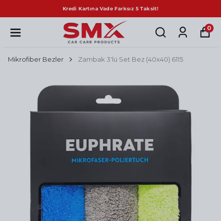
Kredi Kartına Vade Farksız 5 Taksit!
0
Mikrofiber Bezler
Zambak 3'lü Set Bez (40x40) 6115