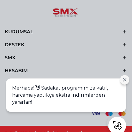
KURUMSAL
DESTEK
SMX
HESABIM
Merhaba! 👋 Sadakat programımıza katıl,
harcama yaptıkça ekstra indirimlerden
yararlan!
🚀