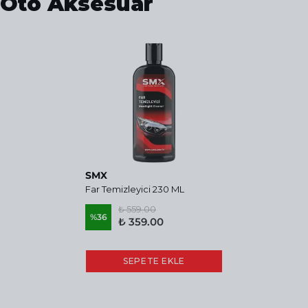
Oto Aksesuar
SMX
Far Temizleyici 230 ML
₺ 559.00
%
36
₺ 359.00
SEPETE EKLE