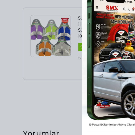
Suff Sporcu Soğutma
Havlusu 110x30cm
Süper Emici Şok
Kuruma 5248
%
13
₺ 399.00
₺ 349.00
Yorumlar