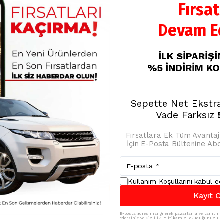
Fırsat
Devam Ed
SMX Lastik Tamir
Kiti 500ML
İLK SİPARİŞ
%
20
%5 İNDİRİM K
₺ 349.00
₺ 279.20
Sepette Net Ekstr
Vade Farksız
5
Fırsatlara Ek Tüm Avanta
İçin E-Posta Bültenine A
Kullanım Koşullarını kabul 
Kayıt O
E-posta adresinizi girerek pazarlama ve tanıtım 
edersiniz ve Gizlilik Politikamızı okuduğunuzu v