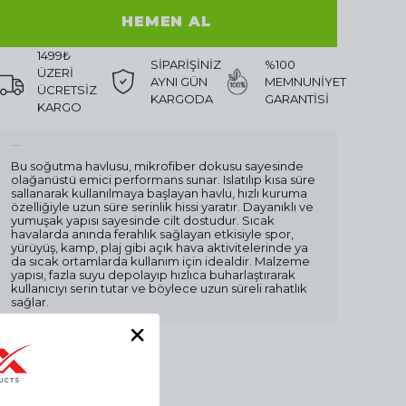
HEMEN AL
1499₺
SİPARİŞİNİZ
%100
ÜZERİ
AYNI GÜN
MEMNUNİYET
ÜCRETSİZ
KARGODA
GARANTİSİ
KARGO
Ürün Açıklaması
Bu soğutma havlusu, mikrofiber dokusu sayesinde
olağanüstü emici performans sunar. Islatılıp kısa süre
sallanarak kullanılmaya başlayan havlu, hızlı kuruma
özelliğiyle uzun süre serinlik hissi yaratır. Dayanıklı ve
yumuşak yapısı sayesinde cilt dostudur. Sıcak
havalarda anında ferahlık sağlayan etkisiyle spor,
yürüyüş, kamp, plaj gibi açık hava aktivitelerinde ya
da sıcak ortamlarda kullanım için idealdir. Malzeme
yapısı, fazla suyu depolayıp hızlıca buharlaştırarak
kullanıcıyı serin tutar ve böylece uzun süreli rahatlık
sağlar.