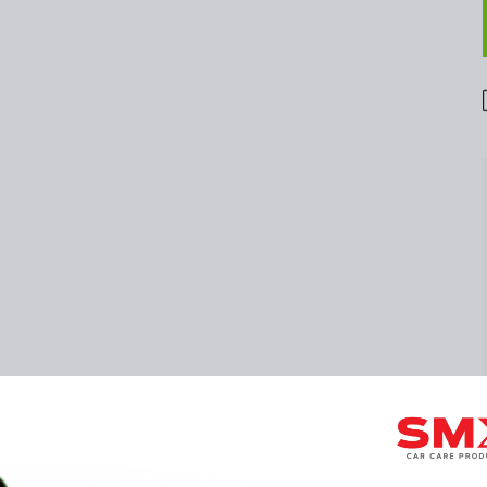
AKALAMAN İÇİN SON 1 DAKİKAN❗️KAÇIRMA⏳
İMLİ