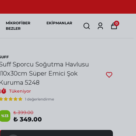
MİKROFİBER
EKİPMANLAR
0
BEZLER
SUFF
Suff Sporcu Soğutma Havlusu
110x30cm Süper Emici Şok
Kuruma 5248
Tükeniyor
1 değerlendirme
₺ 399.00
%
13
₺ 349.00