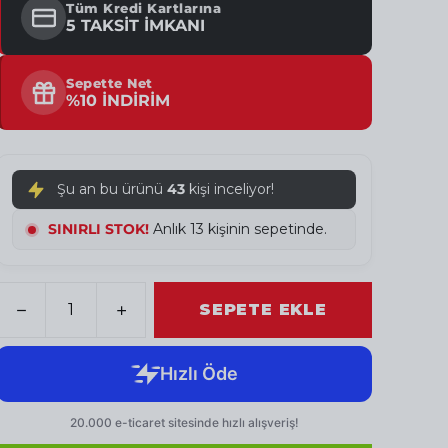
Tüm Kredi Kartlarına
5 TAKSİT İMKANI
Sepette Net
%10 İNDİRİM
Şu an bu ürünü
43
kişi inceliyor!
SINIRLI STOK!
Anlık 13 kişinin sepetinde.
SEPETE EKLE