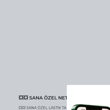
💥💥 SANA ÖZEL NET %20 İNDİRİMİ Y
💥💥 SANA ÖZEL LASTİK TAMİR KİTİ NET %20 İNDİR