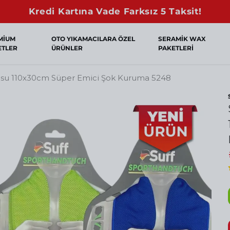
Sepette Net %10 İndirim!
MİUM
OTO YIKAMACILARA ÖZEL
SERAMİK WAX
ETLER
ÜRÜNLER
PAKETLERİ
usu 110x30cm Süper Emici Şok Kuruma 5248