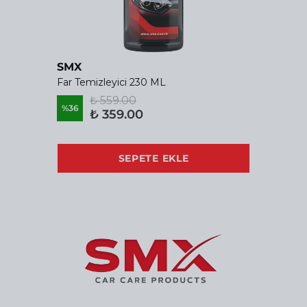
SMX
Far Temizleyici 230 ML
₺ 559.00
%
36
₺ 359.00
SEPETE EKLE