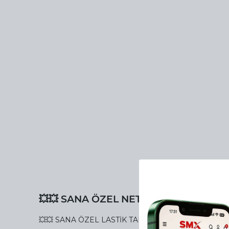
💥💥 SANA ÖZEL NET %20 İNDİRİMİ Y
💥💥 SANA ÖZEL LASTİK TAMİR KİTİ NET %20 İNDİR