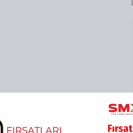
AKALAMAN İÇİN SON 1 DAKİKAN❗️KAÇIRMA⏳
Fırsat
İMLİ