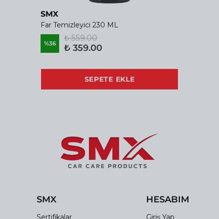
SMX
Far Temizleyici 230 ML
₺ 559.00
%
36
₺ 359.00
SEPETE EKLE
SMX
HESABIM
Sertifikalar
Giriş Yap