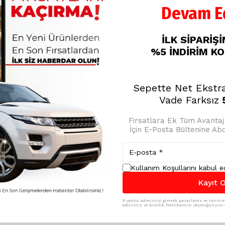
Devam Ed
SMX Lastik Tamir
Kiti 500ML
İLK SİPARİŞ
%5 İNDİRİM K
%
20
₺ 349.00
₺ 279.20
Sepette Net Ekstr
Vade Farksız
5
Fırsatlara Ek Tüm Avanta
İçin E-Posta Bültenine A
Kullanım Koşullarını kabul 
Kayıt O
E-posta adresinizi girerek pazarlama ve tanıtım 
edersiniz ve Gizlilik Politikamızı okuduğunuzu v