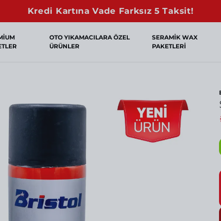
Kredi Kartına Vade Farksız 5 Taksit!
MİUM
OTO YIKAMACILARA ÖZEL
SERAMİK WAX
ETLER
ÜRÜNLER
PAKETLERİ