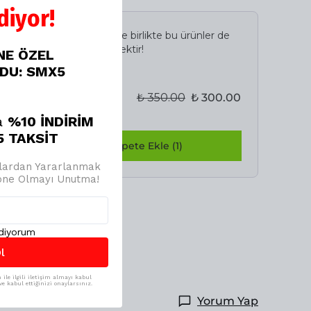
iyor!
İncelediğiniz ürün ile birlikte bu ürünler de
sepetinize eklenecektir!
İNE ÖZEL
ODU: SMX5
Avantajlı Toplam
₺ 350.00
₺ 300.00
%
14
a
%10 İNDİRİM
 TAKSİT
Birlikte Sepete Ekle (1)
jlardan Yararlanmak
bone Olmayı Unutma!
ediyorum
l
ile ilgili iletişim almayı kabul
e kabul ettiğinizi onaylarsınız.
Yorum Yap