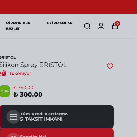
MİKROFİBER
EKİPMANLAR
0
BEZLER
BRISTOL
Silikon Sprey BRİSTOL
Tükeniyor
₺ 350.00
%
14
₺ 300.00
Tüm Kredi Kartlarına
5 TAKSİT İMKANI
Sepette Net