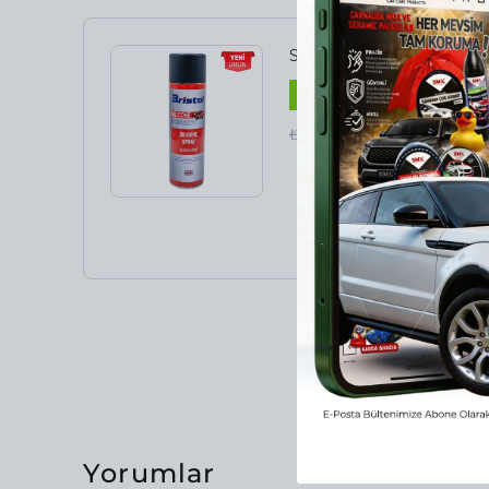
Silikon Sprey BRİSTOL
%
14
₺ 350.00
₺ 300.00
Yorumlar