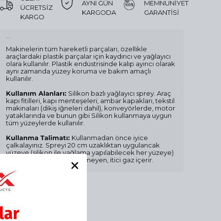
AYNI GÜN
MEMNUNİYET
ÜCRETSİZ
KARGODA
GARANTİSİ
KARGO
Ürün Açıklaması
Makinelerin tüm hareketli parçaları, özellikle
araçlardaki plastik parçalar için kaydırıcı ve yağlayıcı
olara kullanılır. Plastik endüstrisinde kalıp ayırıcı olarak
aynı zamanda yüzey koruma ve bakım amaçlı
kullanılır.
Kullanım Alanları:
Silikon bazlı yağlayıcı sprey. Araç
kapı fitilleri, kapı menteşeleri, ambar kapakları, tekstil
makinaları (dikiş iğneleri dahil), konveyörlerde, motor
yataklarında ve bunun gibi Silikon kullanmaya uygun
tüm yüzeylerde kullanılır.
Kullanma Talimatı:
Kullanmadan önce iyice
çalkalayınız. Spreyi 20 cm uzaklıktan uygulancak
yüzeye (silikon ile yağlama yapılabilecek her yüzeye)
sıkınız. Çevreye zarar vermeyen, itici gaz içerir.
lar