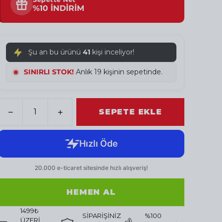
%10 İNDİRİM
Şu an bu ürünü
41
kişi inceliyor!
SINIRLI STOK!
Anlık 19 kişinin sepetinde.
SEPETE EKLE
HEMEN AL
1499₺
SİPARİŞİNİZ
%100
ÜZERİ