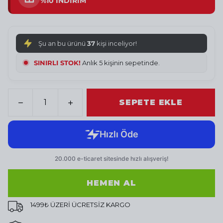
%10 İNDİRİM
Şu an bu ürünü
37
kişi inceliyor!
SINIRLI STOK!
Anlık 5 kişinin sepetinde.
SEPETE EKLE
HEMEN AL
1499₺ ÜZERİ ÜCRETSİZ KARGO