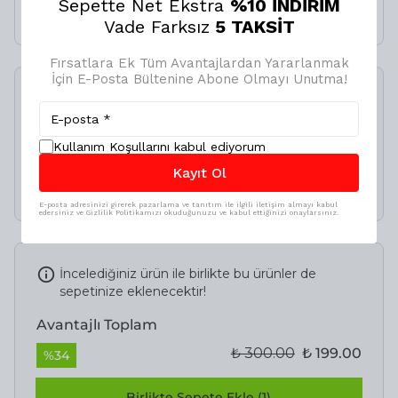
Sepette Net Ekstra
%10 İNDİRİM
₺ 300.00
₺ 199.00
Vade Farksız
5 TAKSİT
Fırsatlara Ek Tüm Avantajlardan Yararlanmak
İçin E-Posta Bültenine Abone Olmayı Unutma!
SMX Lastik Tamir Kiti
500ML
%
20
Kullanım Koşullarını kabul ediyorum
Kayıt Ol
₺ 349.00
₺ 279.20
E-posta adresinizi girerek pazarlama ve tanıtım ile ilgili iletişim almayı kabul
edersiniz ve Gizlilik Politikamızı okuduğunuzu ve kabul ettiğinizi onaylarsınız.
İncelediğiniz ürün ile birlikte bu ürünler de
sepetinize eklenecektir!
Avantajlı Toplam
₺ 300.00
₺ 199.00
%
34
Birlikte Sepete Ekle (1)