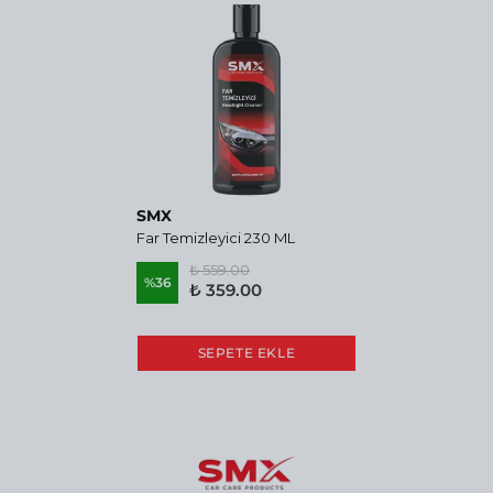
SMX
Far Temizleyici 230 ML
₺ 559.00
%
36
₺ 359.00
SEPETE EKLE