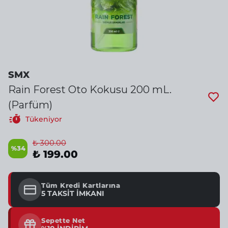
SMX
Rain Forest Oto Kokusu 200 mL.
(Parfüm)
Tükeniyor
₺ 300.00
%
34
₺ 199.00
Tüm Kredi Kartlarına
5 TAKSİT İMKANI
Sepette Net