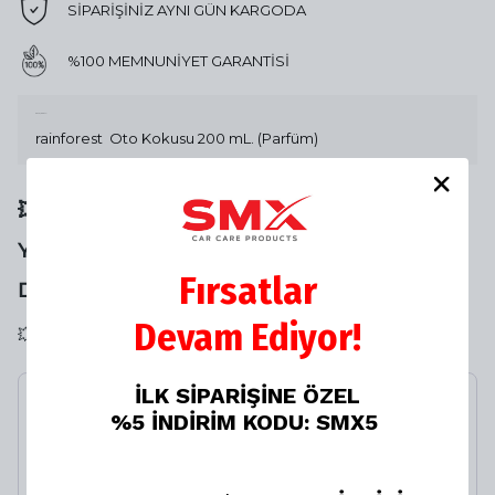
SİPARİŞİNİZ AYNI GÜN KARGODA
%100 MEMNUNİYET GARANTİSİ
Ürün Açıklaması
rainforest Oto Kokusu 200 mL. (Parfüm)
💥💥 SANA ÖZEL NET %20 İNDİRİMİ
YAKALAMAN İÇİN SON 1
Fırsatlar
DAKİKAN❗️KAÇIRMA⏳
Devam Ediyor!
💥💥 SANA ÖZEL LASTİK TAMİR KİTİ NET %20 İNDİRİMLİ
İLK SİPARİŞİNE ÖZEL
Rain Forest Oto Kokusu
%5 İNDİRİM KODU: SMX5
200 mL. (Parfüm)
%
34