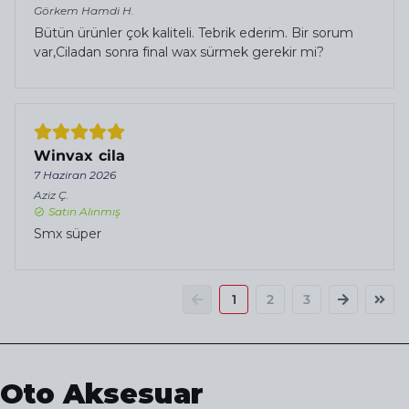
Görkem Hamdi
H.
Bütün ürünler çok kaliteli. Tebrik ederim. Bir sorum
var,Ciladan sonra final wax sürmek gerekir mi?
Winvax cila
7 Haziran 2026
Aziz
Ç.
Satın Alınmış
Smx süper
1
2
3
Oto Aksesuar