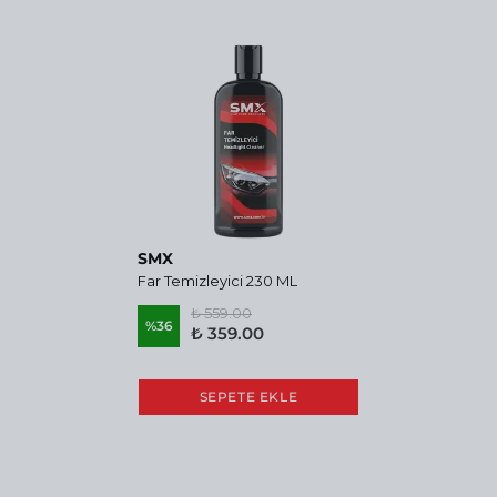
SMX
Far Temizleyici 230 ML
₺ 559.00
%
36
₺ 359.00
SEPETE EKLE