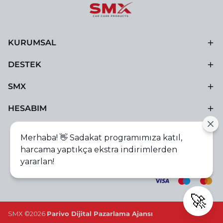
KURUMSAL
DESTEK
SMX
HESABIM
Merhaba! 👋 Sadakat programımıza katıl,
harcama yaptıkça ekstra indirimlerden
yararlan!
🚀
SMX ©2026
Parivo Dijital Pazarlama Ajansı