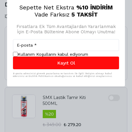
DAKİKAN❗️KAÇIRMA⏳
Sepette Net Ekstra
%10 İNDİRİM
Vade Farksız
5 TAKSİT
💥💥 SANA ÖZEL LASTİK TAMİR KİTİ NET %20 İNDİRİMLİ
Fırsatlara Ek Tüm Avantajlardan Yararlanmak
İçin E-Posta Bültenine Abone Olmayı Unutma!
Pasta Cila 270gr, Final
Wax 150ml + Hediye
Takoz Cila Süngeri 🎁
Kullanım Koşullarını kabul ediyorum
%
4
Kayıt Ol
₺ 1,398.00
₺ 1,349.00
E-posta adresinizi girerek pazarlama ve tanıtım ile ilgili iletişim almayı kabul
edersiniz ve Gizlilik Politikamızı okuduğunuzu ve kabul ettiğinizi onaylarsınız.
SMX Lastik Tamir Kiti
500ML
%
20
₺ 349.00
₺ 279.20