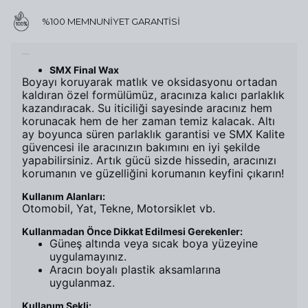
%100 MEMNUNİYET GARANTİSİ
Ürün Açıklaması
SMX Final Wax
Boyayı koruyarak matlık ve oksidasyonu ortadan
kaldıran özel formülümüz, aracınıza kalıcı parlaklık
kazandıracak. Su iticiliği sayesinde aracınız hem
korunacak hem de her zaman temiz kalacak. Altı
ay boyunca süren parlaklık garantisi ve SMX Kalite
güvencesi ile aracınızın bakımını en iyi şekilde
yapabilirsiniz. Artık gücü sizde hissedin, aracınızı
korumanın ve güzelliğini korumanın keyfini çıkarın!
Kullanım Alanları:
Otomobil, Yat, Tekne, Motorsiklet vb.
Kullanmadan Önce Dikkat Edilmesi Gerekenler:
Güneş altında veya sıcak boya yüzeyine
uygulamayınız.
Aracın boyalı plastik aksamlarına
uygulanmaz.
Kullanım Şekli: