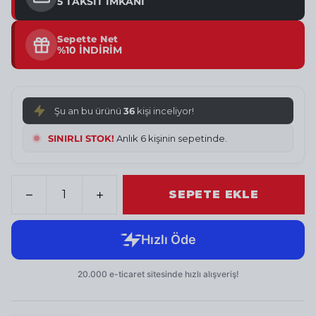
5 TAKSİT İMKANI
Sepette Net
%10 İNDİRİM
Şu an bu ürünü
36
kişi inceliyor!
SINIRLI STOK!
Anlık 6 kişinin sepetinde.
SEPETE EKLE