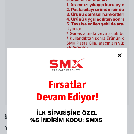
1. Aracınızı yıkayıp kurulayın.
2. Pasta cilayı ürünün içinde bu
3. Ürünü dairesel hareketlerle ar
4. Ürünü uyguladıktan sonra bölge
5. Tavsiye edilen şekilde aracın 
Uyarılar
* Güneş altında veya sıcak boya ü
* Kullandıktan sonra ürünün kapağı
SMX Pasta Cila, aracınızın yüzeyind
bir üründür.
Fırsatlar
Devam Ediyor!
6 Ay kalıcıdır.
İLK SİPARİŞİNE ÖZEL
💥💥 SANA ÖZEL NET %20 İNDİRİMİ
%5 İNDİRİM KODU: SMX5
YAKALAMAN İÇİN SON 1