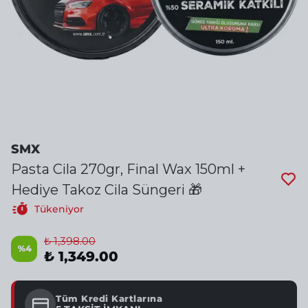
SMX
Pasta Cila 270gr, Final Wax 150ml +
Hediye Takoz Cila Süngeri 🎁
Tükeniyor
₺ 1,398.00
%
4
₺ 1,349.00
Tüm Kredi Kartlarına