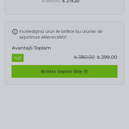
₺ 349.00
₺ 279.20
İncelediğiniz ürün ile birlikte bu ürünler de
sepetinize eklenecektir!
Avantajlı Toplam
₺ 380.00
₺ 299.00
%
21
Birlikte Sepete Ekle (1)