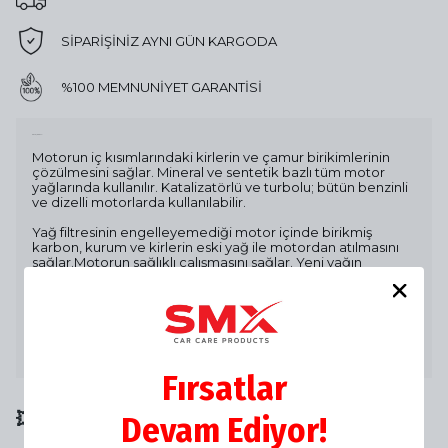
SİPARİŞİNİZ AYNI GÜN KARGODA
%100 MEMNUNİYET GARANTİSİ
Ürün Açıklaması
Motorun iç kısımlarındaki kirlerin ve çamur birikimlerinin
çözülmesini sağlar. Mineral ve sentetik bazlı tüm motor
yağlarında kullanılır. Katalizatörlü ve turbolu; bütün benzinli
ve dizelli motorlarda kullanılabilir.
Yağ filtresinin engelleyemediği motor içinde birikmiş
karbon, kurum ve kirlerin eski yağ ile motordan atılmasını
sağlar.Motorun sağlıklı çalışmasını sağlar. Yeni yağın
kirlenmesini engeller.Yeni yağın performansını artırarak, yağ
ve motor ömrünü uzatır.
Kullanma Talimatı:
Yağ değişiminden önce kirli yağa
Motor rölanti devrinde 10 dakika kadar
eklenir.
çalıştırılır.Yağ filtresi ile birlikte yağ değiştirilir.
Fırsatlar
💥💥 SANA ÖZEL NET %20 İNDİRİMİ
Devam Ediyor!