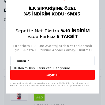
YAKALAMAN İÇİN SON 1
İLK SİPARİŞİNE ÖZEL
DAKİKAN❗️KAÇIRMA⏳
%5 İNDİRİM KODU: SMX5
💥💥 SANA ÖZEL LASTİK TAMİR KİTİ NET %20 İNDİRİMLİ
Sepette Net Ekstra
%10 İNDİRİM
Vade Farksız
5 TAKSİT
Motor İç Sistem
Temizleme Spreyi
BRİSTOL
Fırsatlara Ek Tüm Avantajlardan Yararlanmak
İçin E-Posta Bültenine Abone Olmayı Unutma!
%
21
₺ 380.00
₺ 299.00
Kullanım Koşullarını kabul ediyorum
Kayıt Ol
SMX Lastik Tamir Kiti
E-posta adresinizi girerek pazarlama ve tanıtım ile ilgili iletişim almayı kabul
edersiniz ve Gizlilik Politikamızı okuduğunuzu ve kabul ettiğinizi onaylarsınız.
500ML
%
20