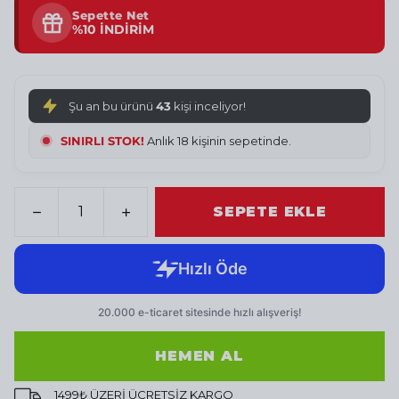
Sepette Net
%10 İNDİRİM
Şu an bu ürünü
43
kişi inceliyor!
SINIRLI STOK!
Anlık 18 kişinin sepetinde.
SEPETE EKLE
HEMEN AL
1499₺ ÜZERİ ÜCRETSİZ KARGO