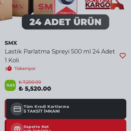
SMX
Lastik Parlatma Spreyi 500 ml 24 Adet
1 Koli
Tükeniyor
₺ 7,200.00
%
23
₺ 5,520.00
Tüm Kredi Kartlarına
5 TAKSİT İMKANI
Sepette Net