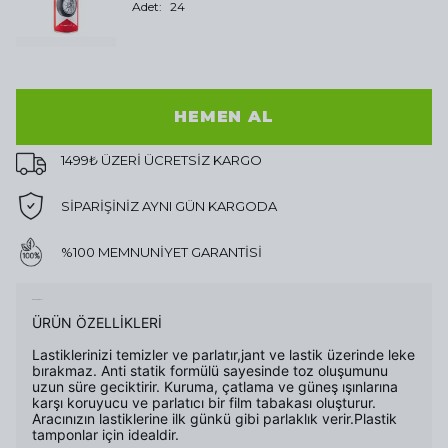
Adet
:
24
HEMEN AL
1499₺ ÜZERİ ÜCRETSİZ KARGO
SİPARİŞİNİZ AYNI GÜN KARGODA
%100 MEMNUNİYET GARANTİSİ
Ürün Açıklaması
ÜRÜN ÖZELLİKLERİ
Lastiklerinizi temizler ve parlatır,jant ve lastik üzerinde leke
bırakmaz. Anti statik formülü sayesinde toz oluşumunu
uzun süre geciktirir. Kuruma, çatlama ve güneş ışınlarına
karşı koruyucu ve parlatıcı bir film tabakası oluşturur.
Aracınızın lastiklerine ilk günkü gibi parlaklık verir.Plastik
tamponlar için idealdir.