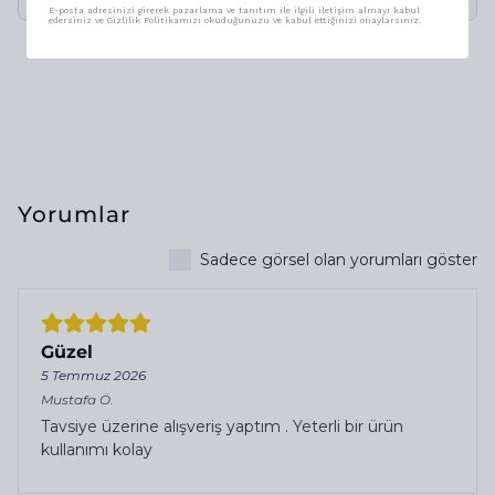
E-posta adresinizi girerek pazarlama ve tanıtım ile ilgili iletişim almayı kabul
edersiniz ve Gizlilik Politikamızı okuduğunuzu ve kabul ettiğinizi onaylarsınız.
Yorumlar
Sadece görsel olan yorumları göster
Güzel
5 Temmuz 2026
Mustafa
Ö.
Tavsiye üzerine alışveriş yaptım . Yeterli bir ürün
kullanımı kolay