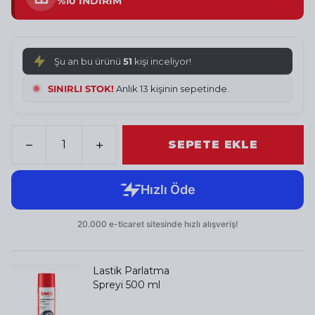
%10 İNDİRİM
Şu an bu ürünü
51
kişi inceliyor!
SINIRLI STOK!
Anlık 13 kişinin sepetinde.
SEPETE EKLE
Lastik Parlatma
Spreyi 500 ml