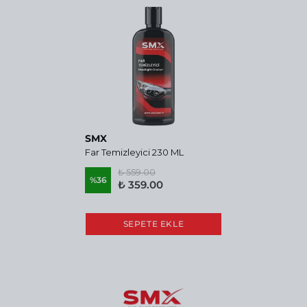
SMX
Far Temizleyici 230 ML
₺ 559.00
%
36
₺ 359.00
SEPETE EKLE