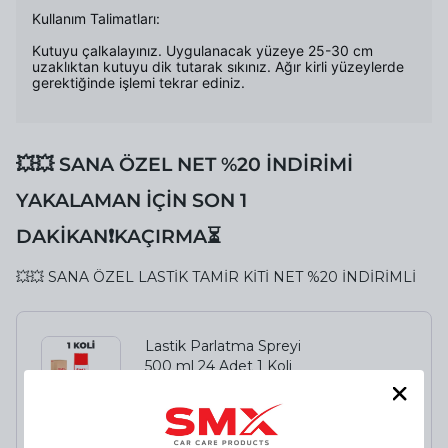
Kullanım Talimatları:
Kutuyu çalkalayınız. Uygulanacak yüzeye 25-30 cm
uzaklıktan kutuyu dik tutarak sıkınız. Ağır kirli yüzeylerde
gerektiğinde işlemi tekrar ediniz.
💥💥 SANA ÖZEL NET %20 İNDİRİMİ
YAKALAMAN İÇİN SON 1
DAKİKAN❗️KAÇIRMA⏳
💥💥 SANA ÖZEL LASTİK TAMİR KİTİ NET %20 İNDİRİMLİ
Lastik Parlatma Spreyi
500 ml 24 Adet 1 Koli
%
23
₺ 7,200.00
₺ 5,520.00