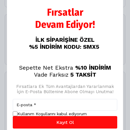
Fırsatlar
Devam Ediyor!
SMX Lastik Tamir Kiti
500ML
İLK SİPARİŞİNE ÖZEL
%
20
%5 İNDİRİM KODU: SMX5
₺ 349.00
₺ 279.20
Sepette Net Ekstra
%10 İNDİRİM
Vade Farksız
5 TAKSİT
İncelediğiniz ürün ile birlikte bu ürünler de
Fırsatlara Ek Tüm Avantajlardan Yararlanmak
sepetinize eklenecektir!
İçin E-Posta Bültenine Abone Olmayı Unutma!
Avantajlı Toplam
₺ 7,200.00
₺ 5,520.00
%
23
Kullanım Koşullarını kabul ediyorum
Birlikte Sepete Ekle (1)
Kayıt Ol