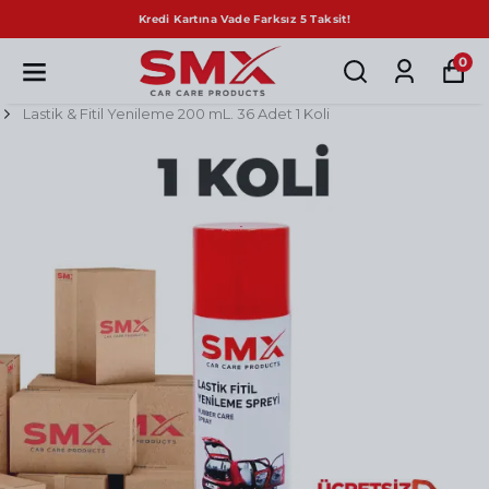
ade Farksız 5 Taksit!
Sepette N
0
Lastik & Fitil Yenileme 200 mL. 36 Adet 1 Koli