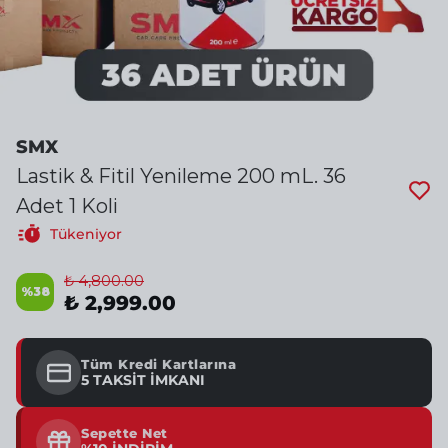
SMX
Lastik & Fitil Yenileme 200 mL. 36
Adet 1 Koli
Tükeniyor
₺ 4,800.00
%
38
₺ 2,999.00
Tüm Kredi Kartlarına
5 TAKSİT İMKANI
Sepette Net