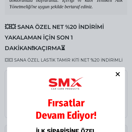
doktorunuza başvurunuz. İçeriği ve kabı Tehlikeli Atık
Yönetmeliği'ne uygun şekilde bertaraf ediniz.
💥💥 SANA ÖZEL NET %20 İNDİRİMİ
YAKALAMAN İÇİN SON 1
DAKİKAN❗️KAÇIRMA⏳
💥💥 SANA ÖZEL LASTİK TAMİR KİTİ NET %20 İNDİRİMLİ
Lastik & Fitil Yenileme
200 mL. 36 Adet 1 Koli
%
38
Fırsatlar
₺ 4,800.00
₺ 2,999.00
Devam Ediyor!
İLK SİPARİŞİNE ÖZEL