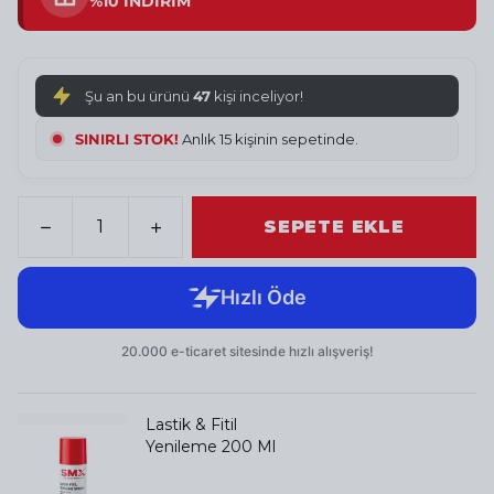
%10 İNDİRİM
Şu an bu ürünü
47
kişi inceliyor!
SINIRLI STOK!
Anlık 15 kişinin sepetinde.
SEPETE EKLE
Lastik & Fitil
Yenileme 200 Ml