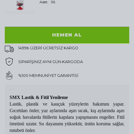
Adet
:
36
HEMEN AL
1499₺ ÜZERİ ÜCRETSİZ KARGO
SİPARİŞİNİZ AYNI GÜN KARGODA
%100 MEMNUNİYET GARANTİSİ
Ürün Açıklaması
SMX Lastik & Fitil Yenileme
Lastik, plastik ve kauçuk yüzeylerin bakımını yapar.
Gıcırtıları önler, yaz aylarında aşırı sıcak, kış aylarında aşırı
soğuk havalarda fitillerin kapılara yapışmasını engeller. Fitil
ömrünü uzatır. Su dayanımı yüksektir, üstün koruma sağlar,
rutubeti önler.