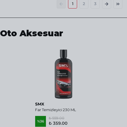
1
2
3
Oto Aksesuar
SMX
Far Temizleyici 230 ML
₺ 559.00
%
36
₺ 359.00