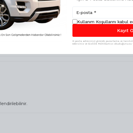
Kullanım Koşullarını kabul 
Kayıt O
E-posta adresinizi girerek pazarlama ve tanıtım 
edersiniz ve Gizlilik Politikamızı okuduğunuzu v
irilebilinir.