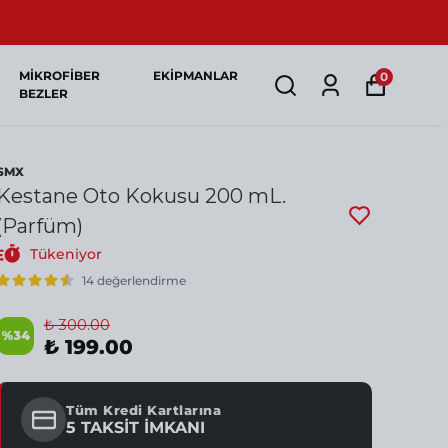
MİKROFİBER
EKİPMANLAR
0
BEZLER
SMX
Kestane Oto Kokusu 200 mL.
(Parfüm)
Tükeniyor
14 değerlendirme
₺ 300.00
%
34
₺ 199.00
Tüm Kredi Kartlarına
5 TAKSİT İMKANI