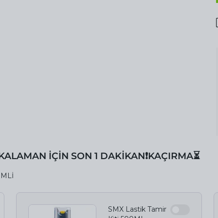
AKALAMAN İÇİN SON 1 DAKİKAN❗️KAÇIRMA⏳
İMLİ
SMX Lastik Tamir