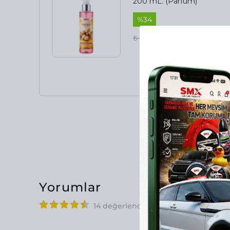
200 mL. (Parfüm)
%
34
₺ 300.00
₺ 199.00
Yorumlar
14 değerlendirmeye göre