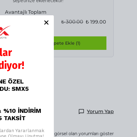
sepetinize eklenecektir!
Avantajlı Toplam
₺ 300.00
₺ 199.00
%
34
Birlikte Sepete Ekle (1)
lar
iyor!
İNE ÖZEL
ODU: SMX5
a
%10 İNDİRİM
Yorum Yap
 TAKSİT
jlardan Yararlanmak
Sadece görsel olan yorumları göster
bone Olmayı Unutma!