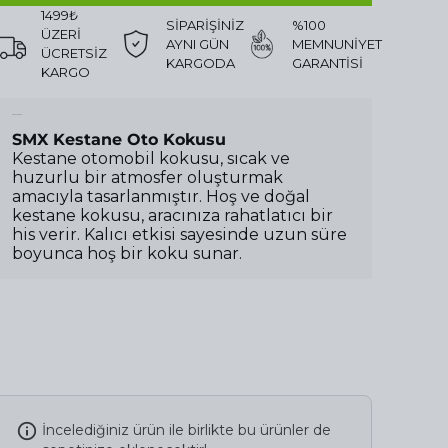
1499₺
SİPARİŞİNİZ
%100
ÜZERİ
AYNI GÜN
MEMNUNİYET
ÜCRETSİZ
KARGODA
GARANTİSİ
KARGO
Ürün Açıklaması
SMX Kestane Oto Kokusu
Kestane otomobil kokusu, sıcak ve
huzurlu bir atmosfer oluşturmak
amacıyla tasarlanmıştır. Hoş ve doğal
kestane kokusu, aracınıza rahatlatıcı bir
his verir. Kalıcı etkisi sayesinde uzun süre
boyunca hoş bir koku sunar.
İncelediğiniz ürün ile birlikte bu ürünler de