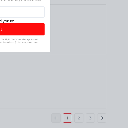
ediyorum
l
ile ilgili iletişim almayı kabul
e kabul ettiğinizi onaylarsınız.
1
2
3