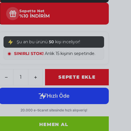
Sepette Net
%10 İNDİRİM
Şu an bu ürünü
50
kişi inceliyor!
SINIRLI STOK!
Anlık 16 kişinin sepetinde.
SEPETE EKLE
HEMEN AL