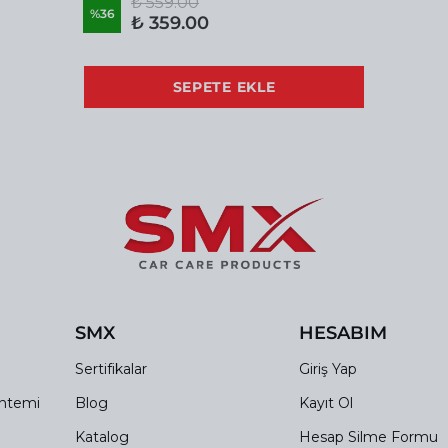
₺ 559.00
%
36
₺ 359.00
SEPETE EKLE
SMX
HESABIM
Sertifikalar
Giriş Yap
öntemi
Blog
Kayıt Ol
Katalog
Hesap Silme Formu