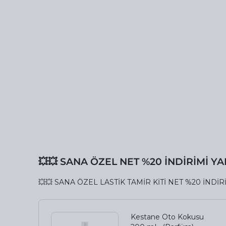
💥💥 SANA ÖZEL NET %20 İNDİRİMİ Y
💥💥 SANA ÖZEL LASTİK TAMİR KİTİ NET %20 İNDİR
Kestane Oto Kokusu