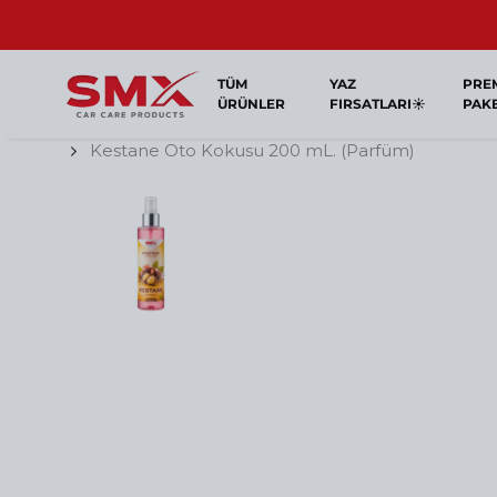
Kredi Kartına Vade Farksız 5 Taksit!
TÜM
YAZ
PRE
ÜRÜNLER
FIRSATLARI☀️
PAK
Kestane Oto Kokusu 200 mL. (Parfüm)