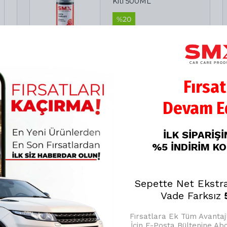
Kiti 500ML
%
20
₺ 349.00
₺ 279.20
Fırsat
Devam Ed
İLK SİPARİŞ
%5 İNDİRİM K
Sepette Net Ekstr
Vade Farksız
5
Fırsatlara Ek Tüm Avanta
İçin E-Posta Bültenine A