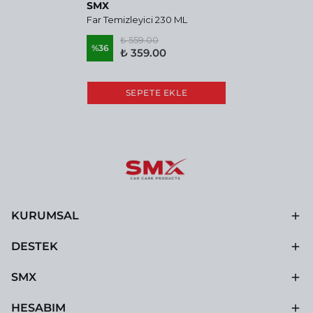
SMX
Far Temizleyici 230 ML
₺ 559.00
%
36
₺ 359.00
SEPETE EKLE
KURUMSAL
DESTEK
SMX
HESABIM