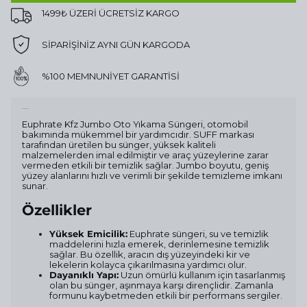
1499₺ ÜZERİ ÜCRETSİZ KARGO
SİPARİŞİNİZ AYNI GÜN KARGODA
%100 MEMNUNİYET GARANTİSİ
Ürün Açıklaması
Euphrate Kfz Jumbo Oto Yıkama Süngeri, otomobil
bakımında mükemmel bir yardımcıdır. SUFF markası
tarafından üretilen bu sünger, yüksek kaliteli
malzemelerden imal edilmiştir ve araç yüzeylerine zarar
vermeden etkili bir temizlik sağlar. Jumbo boyutu, geniş
yüzey alanlarını hızlı ve verimli bir şekilde temizleme imkanı
sunar.
Özellikler
Yüksek Emicilik:
Euphrate süngeri, su ve temizlik
maddelerini hızla emerek, derinlemesine temizlik
sağlar. Bu özellik, aracın dış yüzeyindeki kir ve
lekelerin kolayca çıkarılmasına yardımcı olur.
Dayanıklı Yapı:
Uzun ömürlü kullanım için tasarlanmış
olan bu sünger, aşınmaya karşı dirençlidir. Zamanla
formunu kaybetmeden etkili bir performans sergiler.