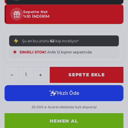
Sepette Net
%10 İNDİRİM
Şu an bu ürünü
62
kişi inceliyor!
SINIRLI STOK!
Anlık 12 kişinin sepetinde.
SEPETE EKLE
HEMEN AL