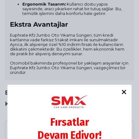
Ergonomik Tasarım:
Kullanıcı dostu yapısı
sayesinde, aracı yıkarken rahat bir tutuş sağlar. Bu,
temizlik işlemini daha konforlu hale getirir.
Ekstra Avantajlar
Euphrate Kfz Jumbo Oto Yıkama Süngeri, tüm kredi
kartlarına vade farksız 5 taksit imkanı ile sunulmaktadır.
Ayrıca, ilk alışverişe özel %10 indirim fırsatı ile kullanıcıların
dikkatini çekmektedir. Bu özellikler, hem ekonomik hem
de pratik bir alışveriş deneyimi sunar.
Otomobil bakımında profesyonel bir yaklaşım arayanlar için
Euphrate Kfz Jumbo Oto Yıkama Süngeri, vazgeçilmez bir
üründür.
Birlikte Al Kazan 🚀 %15 NET İNDİRİMi
KAÇIRMA❗️
Fırsatlar
Devam Ediyor!
Euphrate Kfz Jumbo Oto
Yıkama Süngeri 3794