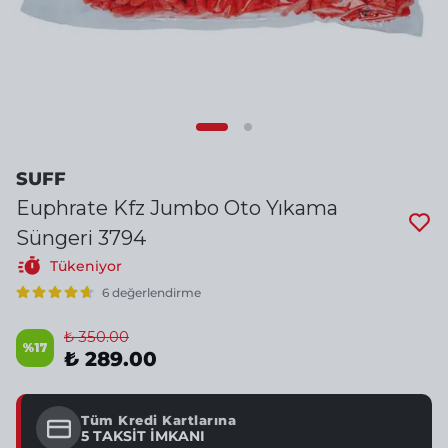
SUFF
Euphrate Kfz Jumbo Oto Yıkama
Süngeri 3794
Tükeniyor
6 değerlendirme
₺ 350.00
%
17
₺ 289.00
Tüm Kredi Kartlarına
5 TAKSİT İMKANI