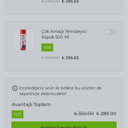
₺ 349.00
₺ 296.65
Çok Amaçlı Temizleyici
Köpük 500 Ml
%
15
₺ 349.00
₺ 296.65
İncelediğiniz ürün ile birlikte bu ürünler de
sepetinize eklenecektir!
Avantajlı Toplam
₺ 350.00
₺ 289.00
%
17
Birlikte Sepete Ekle (1)