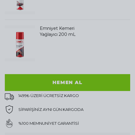
Emniyet Kemeri
Yağlayıcı 200 mL
HEMEN AL
1499₺ ÜZERİ ÜCRETSİZ KARGO
SİPARİŞİNİZ AYNI GÜN KARGODA
%100 MEMNUNİYET GARANTİSİ