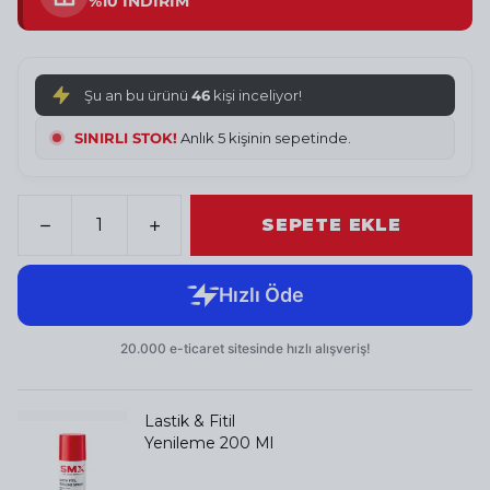
%10 İNDİRİM
Şu an bu ürünü
46
kişi inceliyor!
SINIRLI STOK!
Anlık 5 kişinin sepetinde.
SEPETE EKLE
Lastik & Fitil
Yenileme 200 Ml