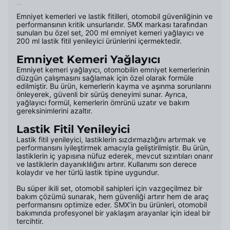
Ürün Açıklaması
Emniyet kemerleri ve lastik fitilleri, otomobil güvenliğinin ve
performansının kritik unsurlarıdır. SMX markası tarafından
sunulan bu özel set, 200 ml emniyet kemeri yağlayıcı ve
200 ml lastik fitil yenileyici ürünlerini içermektedir.
Emniyet Kemeri Yağlayıcı
Emniyet kemeri yağlayıcı, otomobilin emniyet kemerlerinin
düzgün çalışmasını sağlamak için özel olarak formüle
edilmiştir. Bu ürün, kemerlerin kayma ve aşınma sorunlarını
önleyerek, güvenli bir sürüş deneyimi sunar. Ayrıca,
yağlayıcı formül, kemerlerin ömrünü uzatır ve bakım
gereksinimlerini azaltır.
Lastik Fitil Yenileyici
Lastik fitil yenileyici, lastiklerin sızdırmazlığını artırmak ve
performansını iyileştirmek amacıyla geliştirilmiştir. Bu ürün,
lastiklerin iç yapısına nüfuz ederek, mevcut sızıntıları onarır
ve lastiklerin dayanıklılığını artırır. Kullanımı son derece
kolaydır ve her türlü lastik tipine uygundur.
Bu süper ikili set, otomobil sahipleri için vazgeçilmez bir
bakım çözümü sunarak, hem güvenliği artırır hem de araç
performansını optimize eder. SMX’in bu ürünleri, otomobil
bakımında profesyonel bir yaklaşım arayanlar için ideal bir
tercihtir.