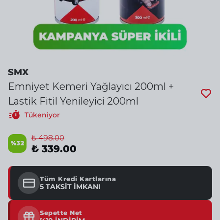
SMX
Emniyet Kemeri Yağlayıcı 200ml +
Lastik Fitil Yenileyici 200ml
Tükeniyor
₺ 498.00
%
32
₺ 339.00
Tüm Kredi Kartlarına
5 TAKSİT İMKANI
Sepette Net