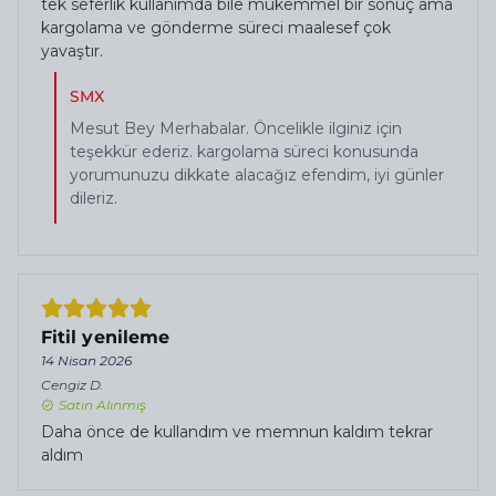
tek seferlik kullanımda bile mükemmel bir sonuç ama
kargolama ve gönderme süreci maalesef çok
yavaştır.
SMX
Mesut Bey Merhabalar. Öncelikle ilginiz için
teşekkür ederiz. kargolama süreci konusunda
yorumunuzu dikkate alacağız efendim, iyi günler
dileriz.
Fitil yenileme
14 Nisan 2026
Cengiz
D.
Satın Alınmış
Daha önce de kullandım ve memnun kaldım tekrar
aldım