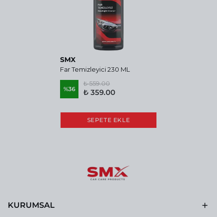
SMX
Far Temizleyici 230 ML
₺ 559.00
%
36
₺ 359.00
SEPETE EKLE
KURUMSAL