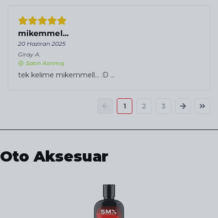
mikemmel...
20 Haziran 2025
Giray
A.
Satın Alınmış
tek kelime mikemmell... :D ...
1
2
3
Oto Aksesuar