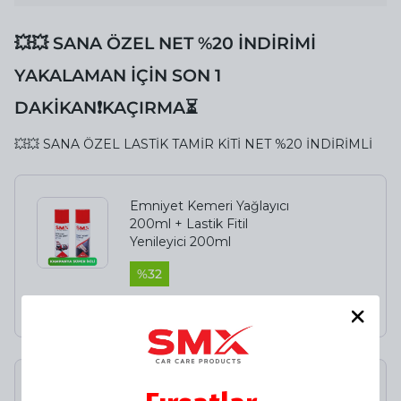
💥💥 SANA ÖZEL NET %20 İNDİRİMİ
YAKALAMAN İÇİN SON 1
DAKİKAN❗️KAÇIRMA⏳
💥💥 SANA ÖZEL LASTİK TAMİR KİTİ NET %20 İNDİRİMLİ
Emniyet Kemeri Yağlayıcı
200ml + Lastik Fitil
Yenileyici 200ml
%
32
₺ 498.00
₺ 339.00
SMX Lastik Tamir Kiti