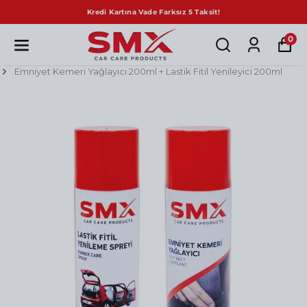
Sepette Net %10 İndirim!
0
Emniyet Kemeri Yağlayıcı 200ml + Lastik Fitil Yenileyici 200ml