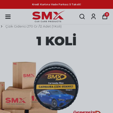
Kredi Kartına Vade Farksız 5 Taksit!
0
Çizik Giderici 270 Gr /12 Adet (1 Koli)