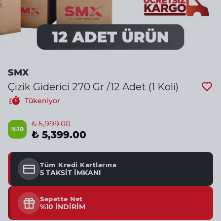
SMX
Çizik Giderici 270 Gr /12 Adet (1 Koli)
Tükeniyor
₺ 5,999.00
%
10
₺ 5,399.00
Tüm Kredi Kartlarına
5 TAKSİT İMKANI
Sepette Net
%10 İNDİRİM