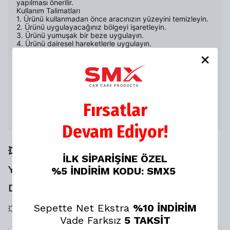
yapılması önerilir.
Kullanım Talimatları
1. Ürünü kullanmadan önce aracınızın yüzeyini temizleyin.
2. Ürünü uygulayacağınız bölgeyi işaretleyin.
3. Ürünü yumuşak bir beze uygulayın.
4. Ürünü dairesel hareketlerle uygulayın.
5. Ürünü uyguladıktan sonra bölgeyi kurulayın.
6. Daha sonra cila uygulaması yapın.
Uyarılar
* Ürünü doğrudan güneş ışığına maruz bırakmayınız.
* Ürünü çocukların ulaşamayacağı yerlerde saklayınız.
* Ürünü göze ve cilde temas ettirmeyiniz.
SMX Çizik Giderici Wax, aracınızın yüzeyindeki hafif
Fırsatlar
çizikleri gidermek ve aracınızın parlaklığını korumak için en
ideal üründür.
Devam Ediyor!
💥💥 SANA ÖZEL NET %20 İNDİRİMİ
İLK SİPARİŞİNE ÖZEL
YAKALAMAN İÇİN SON 1
%5 İNDİRİM KODU: SMX5
DAKİKAN❗️KAÇIRMA⏳
Sepette Net Ekstra
%10 İNDİRİM
💥💥 SANA ÖZEL LASTİK TAMİR KİTİ NET %20 İNDİRİMLİ
Vade Farksız
5 TAKSİT