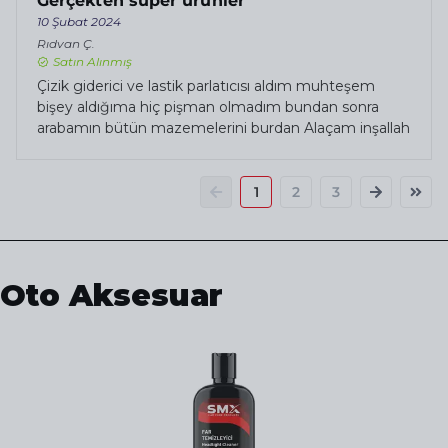
Gerçekten süper ürünler
10 Şubat 2024
Rıdvan
Ç.
Satın Alınmış
Çizik giderici ve lastik parlatıcısı aldım muhteşem
bişey aldığıma hiç pişman olmadım bundan sonra
arabamın bütün mazemelerini burdan Alaçam inşallah
1
2
3
Oto Aksesuar