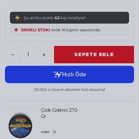
Şu an bu ürünü
42
kişi inceliyor!
SINIRLI STOK!
Anlık 16 kişinin sepetinde.
SEPETE EKLE
Çizik Giderici 270
Gr
Adet
:
12