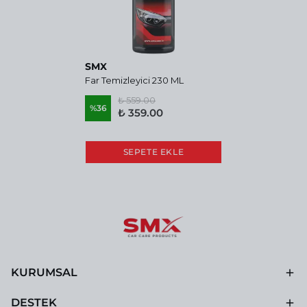
SMX
Far Temizleyici 230 ML
₺ 559.00
%
36
₺ 359.00
SEPETE EKLE
KURUMSAL
DESTEK