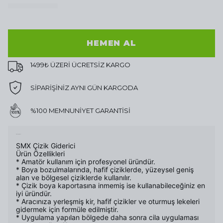
HEMEN AL
1499₺ ÜZERİ ÜCRETSİZ KARGO
SİPARİŞİNİZ AYNI GÜN KARGODA
%100 MEMNUNİYET GARANTİSİ
Ürün Açıklaması
SMX Çizik Giderici
Ürün Özellikleri
* Amatör kullanım için profesyonel üründür.
* Boya bozulmalarında, hafif çiziklerde, yüzeysel geniş
alan ve bölgesel çiziklerde kullanılır.
* Çizik boya kaportasına inmemiş ise kullanabileceğiniz en
iyi üründür.
* Aracınıza yerleşmiş kir, hafif çizikler ve oturmuş lekeleri
gidermek için formüle edilmiştir.
* Uygulama yapılan bölgede daha sonra cila uygulaması