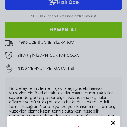
HEMEN AL
1499₺ ÜZERİ ÜCRETSİZ KARGO
SİPARİŞİNİZ AYNI GÜN KARGODA
%100 MEMNUNİYET GARANTİSİ
Ürün Açıklaması
Bu detay temizleme fırçası, araç içindeki hassas
yüzeyler için özel olarak tasarlanmıştır. Yumuşak kılları
sayesinde gösterge paneli, havalandırma ızgaraları,
düğme ve düzlük gibi tozun biriktiği alanlarda etkili
temizlik sağlar. Nano elyaf ve yün karışımı malzemesi,
yüzeyleri çizmeksizin temiz tutarken hissedilir
derecede yumuşak bir dokunuş sunar. Kavisli tasarımı
sayesinde kısa ve uzun kıllar birlikte çalışarak ulaşılması
güç bölgelerde bile derinlemesine temizlik yapar.