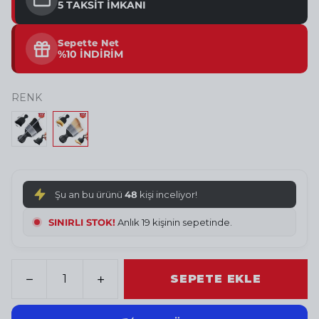
5 TAKSİT İMKANI
Sepette Net
%10 İNDİRİM
RENK
Şu an bu ürünü
48
kişi inceliyor!
SINIRLI STOK!
Anlık 20 kişinin sepetinde.
SEPETE EKLE