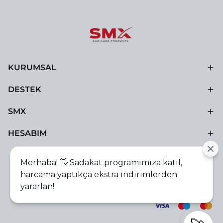
KURUMSAL
DESTEK
SMX
HESABIM
Merhaba! 👋 Sadakat programımıza katıl,
harcama yaptıkça ekstra indirimlerden
yararlan!