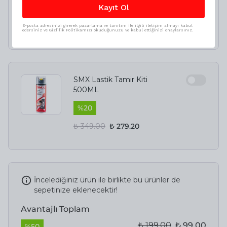
Kayıt Ol
%
50
E-posta adresinizi girerek pazarlama ve tanıtım ile ilgili iletişim almayı kabul
₺ 199.00
₺ 99.00
edersiniz ve Gizlilik Politikamızı okuduğunuzu ve kabul ettiğinizi onaylarsınız.
SMX Lastik Tamir Kiti
500ML
%
20
₺ 349.00
₺ 279.20
İncelediğiniz ürün ile birlikte bu ürünler de
sepetinize eklenecektir!
Avantajlı Toplam
₺ 199.00
₺ 99.00
%
50