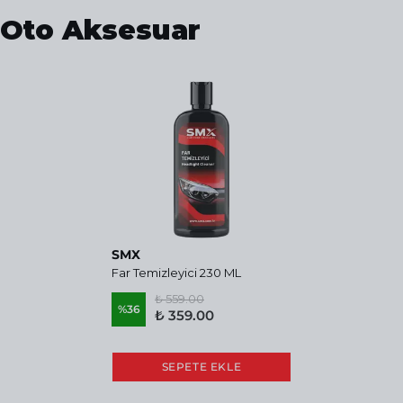
Oto Aksesuar
SMX
Far Temizleyici 230 ML
₺ 559.00
%
36
₺ 359.00
SEPETE EKLE