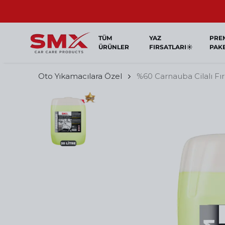
TÜM
YAZ
PRE
ÜRÜNLER
FIRSATLARI☀️
PAK
Oto Yıkamacılara Özel
%60 Carnauba Cilalı Fı