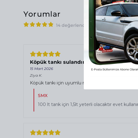
Yorumlar
14 değerlendirmeye göre
Köpük tankı sulandırma
15 Mart 2026
Ziya
K.
Köpük tankı için uyumlu mudur ? 100lt köpük tan
SMX
100 lt tank için 1,5lt yeterli olacaktır evet kul