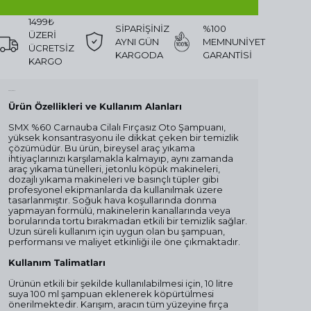
1499₺
SİPARİŞİNİZ
%100
ÜZERİ
AYNI GÜN
MEMNUNİYET
ÜCRETSİZ
KARGODA
GARANTİSİ
KARGO
Ürün Açıklaması
Ürün Özellikleri ve Kullanım Alanları
SMX %60 Carnauba Cilalı Fırçasız Oto Şampuanı,
yüksek konsantrasyonu ile dikkat çeken bir temizlik
çözümüdür. Bu ürün, bireysel araç yıkama
ihtiyaçlarınızı karşılamakla kalmayıp, aynı zamanda
araç yıkama tünelleri, jetonlu köpük makineleri,
dozajlı yıkama makineleri ve basınçlı tüpler gibi
profesyonel ekipmanlarda da kullanılmak üzere
tasarlanmıştır. Soğuk hava koşullarında donma
yapmayan formülü, makinelerin kanallarında veya
borularında tortu bırakmadan etkili bir temizlik sağlar.
Uzun süreli kullanım için uygun olan bu şampuan,
performansı ve maliyet etkinliği ile öne çıkmaktadır.
Kullanım Talimatları
Ürünün etkili bir şekilde kullanılabilmesi için, 10 litre
suya 100 ml şampuan eklenerek köpürtülmesi
önerilmektedir. Karışım, aracın tüm yüzeyine fırça