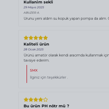
Kullanim sekli
29 Mayıs 2025
ABUZER
A.
Urunu yeni aldım su kopuk yapan pompa da alim. On
Kaliteli ürün
28 Ocak 2025
Ürünü amatör olarak kendi aracımda kullanmak için a
tavsiye ederim.
SMX
İlginiz için teşekkürler .
Bu ürün PH nötr mü ?