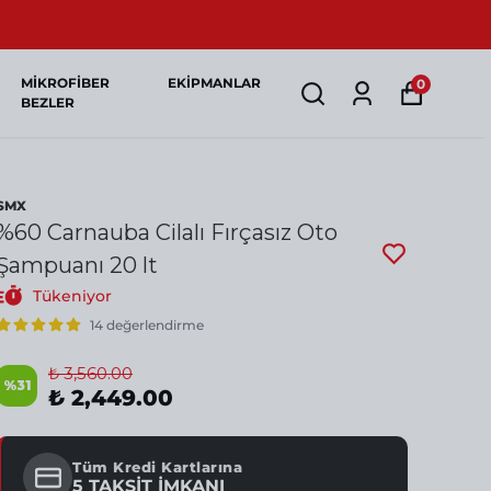
MİKROFİBER
EKİPMANLAR
0
BEZLER
SMX
%60 Carnauba Cilalı Fırçasız Oto
Şampuanı 20 lt
Tükeniyor
14 değerlendirme
₺ 3,560.00
%
31
₺ 2,449.00
Tüm Kredi Kartlarına
5 TAKSİT İMKANI