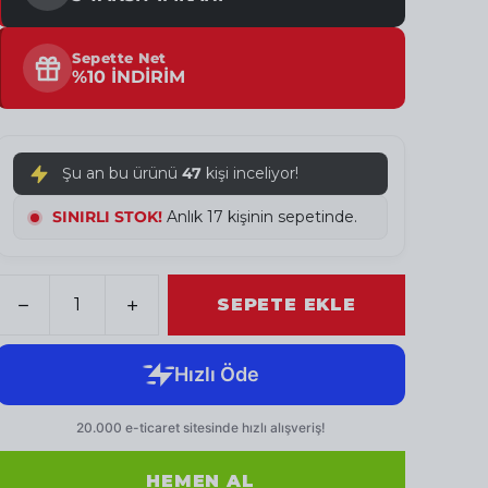
Sepette Net
%10 İNDİRİM
Şu an bu ürünü
47
kişi inceliyor!
SINIRLI STOK!
Anlık 18 kişinin sepetinde.
SEPETE EKLE
HEMEN AL