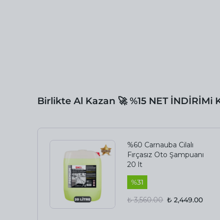
Birlikte Al Kazan 🚀 %15 NET İNDİRİMi
%60 Carnauba Cilalı
Fırçasız Oto Şampuanı
20 lt
%
31
₺ 3,560.00
₺ 2,449.00