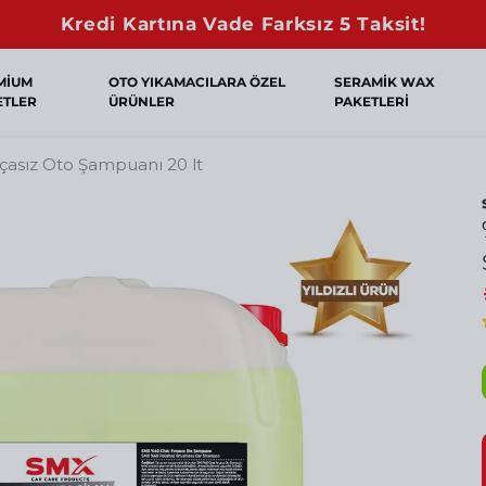
Sepette Net %10 İndirim!
MİUM
OTO YIKAMACILARA ÖZEL
SERAMİK WAX
ETLER
ÜRÜNLER
PAKETLERİ
rçasız Oto Şampuanı 20 lt