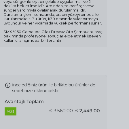
veya sünger ile eşit bir şekilde uygulanmalı ve 2
dakika bekletilmelidir. Ardından, tekrar fırça veya
sünger yardımıyla ovalanarak durulanmalıdır.
Durulama işlemi sonrasında, aracın yüzeyi bir bez ile
kurulanmalıdır. Bu ürün, 1/30 oranında sulandırmaya
uygundur ve her yıkamada yüksek performans sunar.
SMX %60 Carnauba Cilalı Fırçasız Oto Şampuanı, araç
bakımında profesyonel sonuçlar elde etmek isteyen
kullanıcılar için ideal bir tercihtir.
İncelediğiniz ürün ile birlikte bu ürünler de
sepetinize eklenecektir!
Avantajlı Toplam
₺ 3,560.00
₺ 2,449.00
%
31