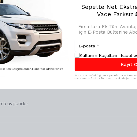
Sepette Net Ekstr
Vade Farksız
5
Fırsatlara Ek Tüm Avanta
İçin E-Posta Bültenine A
Kullanım Koşullarını kabul 
Kayıt O
E-posta adresinizi girerek pazarlama ve tanıtım 
edersiniz ve Gizlilik Politikamızı okuduğunuzu v
kına ne kadar şampuan eklenmeli.
lanıma uygundur