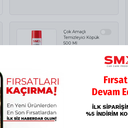
Çok Amaçlı
Temizleyici Köpük
500 Ml
%
15
₺ 349.00
₺ 296.65
Fırsat
Devam Ed
İLK SİPARİŞ
%5 İNDİRİM K