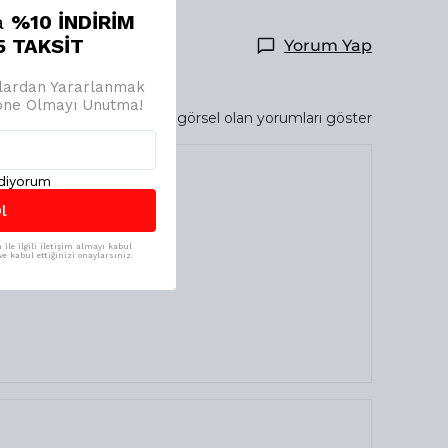
a
%10 İNDİRİM
 TAKSİT
Yorum Yap
jlardan Yararlanmak
bone Olmayı Unutma!
Sadece görsel olan yorumları göster
ediyorum
l
ile ilgili iletişim almayı kabul
e kabul ettiğinizi onaylarsınız.