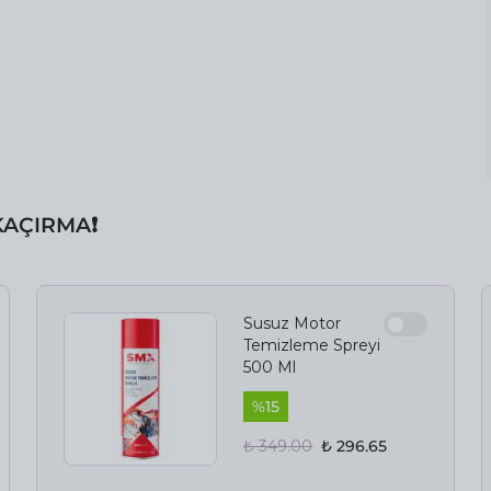
 KAÇIRMA❗️
Susuz Motor
Temizleme Spreyi
500 Ml
%
15
₺ 349.00
₺ 296.65