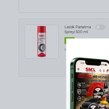
Lastik Parlatma
Spreyi 500 ml
%
15
₺ 349.00
₺ 296.65