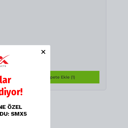
lar
Birlikte Sepete Ekle (1)
iyor!
İNE ÖZEL
ODU: SMX5