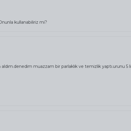
unla kullanabiliriz mi?
ldım.denedim muazzam bir parlaklık ve temizlik yaptı.urunu 5 litr