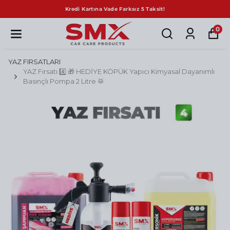
ız 5 Taksit!
Sepette Net %10 İn
0
YAZ FIRSATLARI
YAZ Fırsatı 4️⃣ 🎁 HEDİYE KÖPÜK Yapıcı Kimyasal Dayanımlı
Basınçlı Pompa 2 Litre 🥁