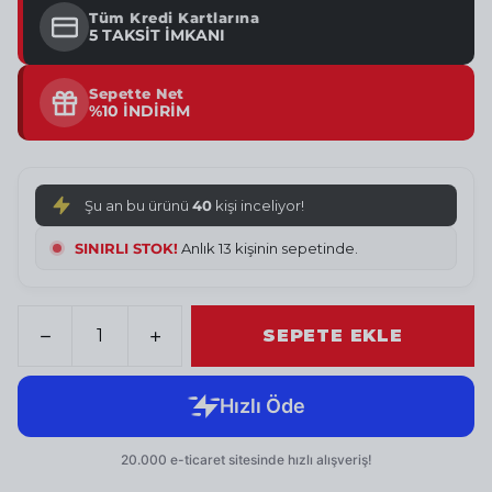
Tüm Kredi Kartlarına
5 TAKSİT İMKANI
Sepette Net
%10 İNDİRİM
Şu an bu ürünü
40
kişi inceliyor!
SINIRLI STOK!
Anlık 13 kişinin sepetinde.
SEPETE EKLE