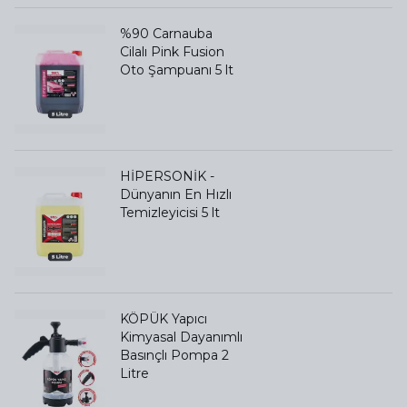
%90 Carnauba
Cilalı Pink Fusion
Oto Şampuanı 5 lt
HİPERSONİK -
Dünyanın En Hızlı
Temizleyicisi 5 lt
KÖPÜK Yapıcı
Kimyasal Dayanımlı
Basınçlı Pompa 2
Litre