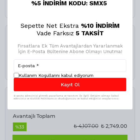
%5 İNDİRİM KODU: SMX5
₺ 4,107.00
₺ 2,749.00
Sepette Net Ekstra
%10 İNDİRİM
Vade Farksız
5 TAKSİT
SMX Lastik Tamir Kiti
500ML
Fırsatlara Ek Tüm Avantajlardan Yararlanmak
İçin E-Posta Bültenine Abone Olmayı Unutma!
%
20
₺ 349.00
₺ 279.20
Kullanım Koşullarını kabul ediyorum
Kayıt Ol
E-posta adresinizi girerek pazarlama ve tanıtım ile ilgili iletişim almayı kabul
İncelediğiniz ürün ile birlikte bu ürünler de
edersiniz ve Gizlilik Politikamızı okuduğunuzu ve kabul ettiğinizi onaylarsınız.
sepetinize eklenecektir!
Avantajlı Toplam
₺ 4,107.00
₺ 2,749.00
%
33