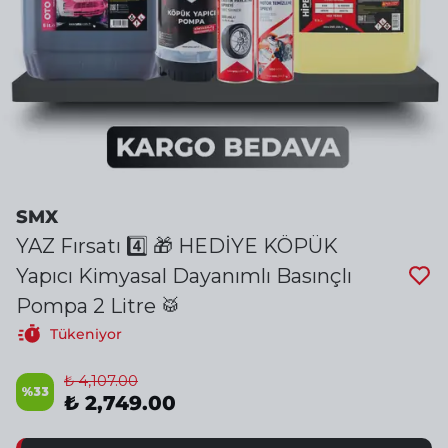
SMX
YAZ Fırsatı 4️⃣ 🎁 HEDİYE KÖPÜK
Yapıcı Kimyasal Dayanımlı Basınçlı
Pompa 2 Litre 🥁
Tükeniyor
₺ 4,107.00
%
33
₺ 2,749.00