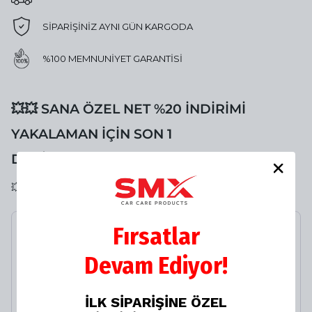
SİPARİŞİNİZ AYNI GÜN KARGODA
%100 MEMNUNİYET GARANTİSİ
💥💥 SANA ÖZEL NET %20 İNDİRİMİ
YAKALAMAN İÇİN SON 1
DAKİKAN❗️KAÇIRMA⏳
💥💥 SANA ÖZEL LASTİK TAMİR KİTİ NET %20 İNDİRİMLİ
Fırsatlar
YAZ Fırsatı 4️⃣ 🎁 HEDİYE
KÖPÜK Yapıcı Kimyasal
Devam Ediyor!
Dayanımlı Basınçlı
Pompa 2 Litre 🥁
İLK SİPARİŞİNE ÖZEL
%
33