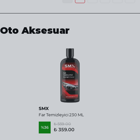
Oto Aksesuar
SMX
Far Temizleyici 230 ML
₺ 559.00
%
36
₺ 359.00