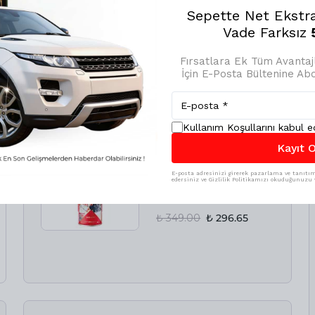
Sepette Net Ekstr
Vade Farksız
5
Fırsatlara Ek Tüm Avanta
İçin E-Posta Bültenine A
 KAÇIRMA❗️
Kullanım Koşullarını kabul 
Susuz Motor
Kayıt O
Temizleme Spreyi
500 Ml
E-posta adresinizi girerek pazarlama ve tanıtım 
edersiniz ve Gizlilik Politikamızı okuduğunuzu v
%
15
₺ 349.00
₺ 296.65