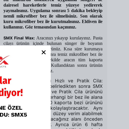
dairesel hareketlerle temiz yüzeye yedirerek
yaymalısınız. Uygulama sonrası 5 dakika bekleyip
nemli mikrofiber bez ile silmelisiniz. Son olarak
kuru mikrofiber bez ile kurutmalısınız. Eldiven ile
kullanınız. Göz temasından kaçınınız.
SMX Final Wax:
Aracınızı yıkayıp kurulayınız. Pasta
cilayı ürünün içinde bulunan sünger ile boyanın
üzerine eşit miktarda sürünüz. Kısa süre kurumaya
bırakınız. Kuruduktan sonra temiz mikrofiber bez ile
siliniz.Tavsiye edilen şekilde aracın tüm kaporta
parçalarına uygulayınız. Kullandıktan sonra ürünün
kapağını açık bırakmayınız.
lar
SMX Seramik Katkılı Hızlı ve Pratik Cila:
Kullanacağınız alanı belirledikten sonra SMX
iyor!
Seramik Katkılı Hızlı ve Pratik Cila ürününü
alana püskürtün ve herhangi bir bez ile alana
yedirin. Burada 50*70 kaporta bezi ürününü
İNE ÖZEL
kullanmanız işinizi kolaylaştıracaktır. Aynı
zamanda üründen üst düzey verim alabilmek
ODU: SMX5
adına, uygulama yapacağınız alanı önceden
temizlemeniz gerekir. Ayrıca ürün 6 hafta