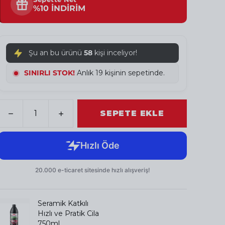
%10 İNDİRİM
Şu an bu ürünü
58
kişi inceliyor!
SINIRLI STOK!
Anlık 19 kişinin sepetinde.
SEPETE EKLE
Seramik Katkılı
Hızlı ve Pratik Cila
750ml