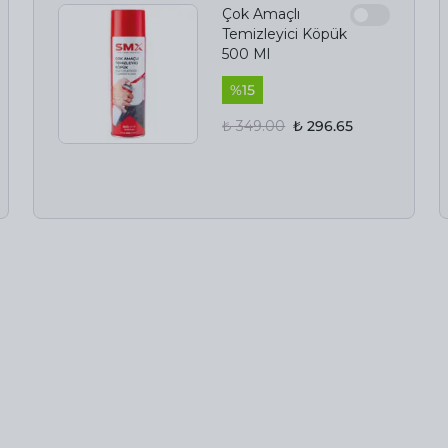
Çok Amaçlı
Temizleyici Köpük
500 Ml
%
15
₺ 349.00
₺ 296.65