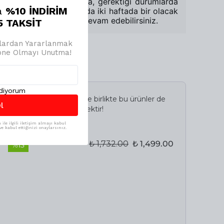
boyunca etkili olsa da, gerektiği durumlarda
a
%10 İNDİRİM
ürünü haftada bir ya da iki haftada bir olacak
şekilde uygulamaya devam edebilirsiniz.
 TAKSİT
jlardan Yararlanmak
bone Olmayı Unutma!
ediyorum
İncelediğiniz ürün ile birlikte bu ürünler de
l
sepetinize eklenecektir!
ile ilgili iletişim almayı kabul
Avantajlı Toplam
e kabul ettiğinizi onaylarsınız.
₺ 1,732.00
₺ 1,499.00
%
13