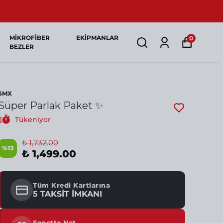
MİKROFİBER
EKİPMANLAR
0
BEZLER
SMX
Süper Parlak Paket ✨
Tükeniyor
₺ 1,732.00
%
13
₺ 1,499.00
Tüm Kredi Kartlarına
5 TAKSİT İMKANI
Sepette Net