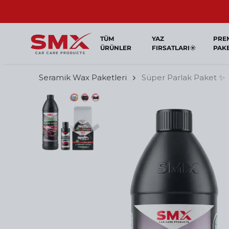
TÜM
YAZ
PRE
ÜRÜNLER
FIRSATLARI☀️
PAK
Seramik Wax Paketleri
Süper Parlak Paket ✨