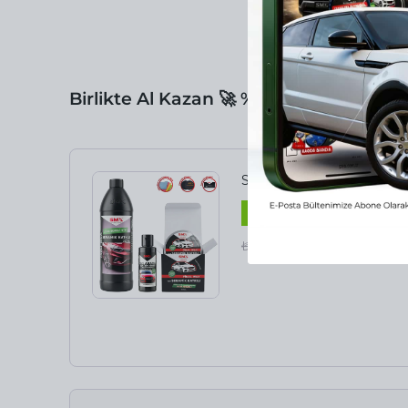
Birlikte Al Kazan 🚀 %15 NET İNDİRİMi
Süper Parlak Paket ✨
%
13
₺ 1,732.00
₺ 1,499.00