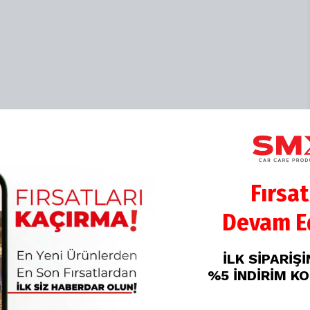
Fırsat
Devam Ed
İLK SİPARİŞ
%5 İNDİRİM K