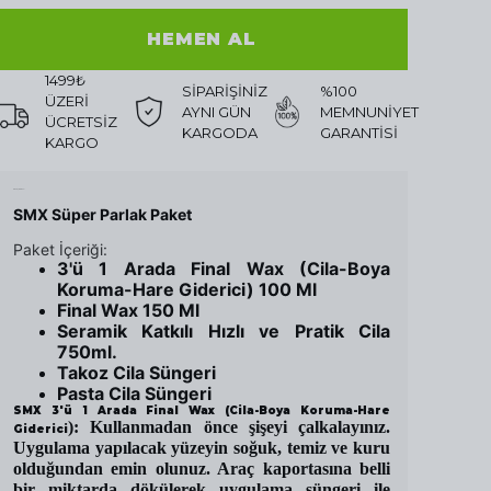
HEMEN AL
1499₺
SİPARİŞİNİZ
%100
ÜZERİ
AYNI GÜN
MEMNUNİYET
ÜCRETSİZ
KARGODA
GARANTİSİ
KARGO
Ürün Açıklaması
SMX Süper Parlak Paket
Paket İçeriği:
3'ü 1 Arada Final Wax (Cila-Boya
Koruma-Hare Giderici
) 100 Ml
Final Wax 150 Ml
Seramik Katkılı Hızlı ve Pratik Cila
750ml.
Takoz Cila Süngeri
Pasta Cila Süngeri
SMX 3'ü 1 Arada Final Wax (Cila-Boya Koruma-Hare
): Kullanmadan önce şişeyi çalkalayınız.
Giderici
Uygulama yapılacak yüzeyin soğuk, temiz ve kuru
olduğundan emin olunuz. Araç kaportasına belli
bir miktarda dökülerek uygulama süngeri ile