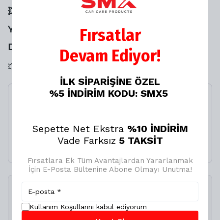
💥💥 SANA ÖZEL NET %20 İNDİRİMİ
YAKALAMAN İÇİN SON 1
Fırsatlar
DAKİKAN❗️KAÇIRMA⏳
Devam Ediyor!
💥💥 SANA ÖZEL LASTİK TAMİR KİTİ NET %20 İNDİRİMLİ
İLK SİPARİŞİNE ÖZEL
%5 İNDİRİM KODU: SMX5
Sunroof Yağlama Spreyi
300 Ml
Sepette Net Ekstra
%10 İNDİRİM
%
13
Vade Farksız
5 TAKSİT
₺ 399.00
₺ 349.00
Fırsatlara Ek Tüm Avantajlardan Yararlanmak
İçin E-Posta Bültenine Abone Olmayı Unutma!
SMX Lastik Tamir Kiti
500ML
Kullanım Koşullarını kabul ediyorum
%
20