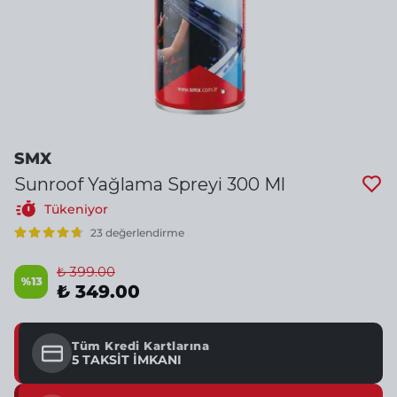
SMX
Sunroof Yağlama Spreyi 300 Ml
Tükeniyor
23 değerlendirme
₺ 399.00
%
13
₺ 349.00
Tüm Kredi Kartlarına
5 TAKSİT İMKANI