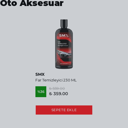
Oto Aksesuar
SMX
Far Temizleyici 230 ML
₺ 559.00
%
36
₺ 359.00
SEPETE EKLE