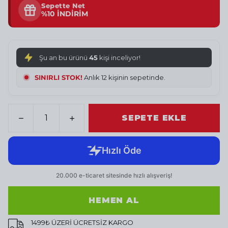
Sepette Net
%10 İNDİRİM
Şu an bu ürünü
45
kişi inceliyor!
SINIRLI STOK!
Anlık 12 kişinin sepetinde.
SEPETE EKLE
HEMEN AL
1499₺ ÜZERİ ÜCRETSİZ KARGO