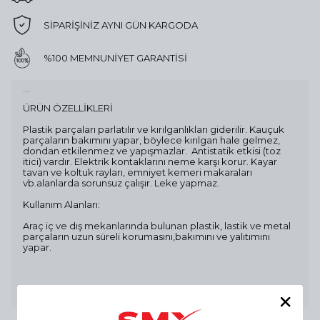
SİPARİŞİNİZ AYNI GÜN KARGODA
%100 MEMNUNİYET GARANTİSİ
Ürün Açıklaması
ÜRÜN ÖZELLİKLERİ
Plastik parçaları parlatılır ve kırılganlıkları giderilir. Kauçuk
parçaların bakımını yapar, böylece kırılgan hale gelmez,
dondan etkilenmez ve yapışmazlar. Antistatik etkisi (toz
itici) vardır. Elektrik kontaklarını neme karşı korur. Kayar
tavan ve koltuk rayları, emniyet kemeri makaraları
vb.alanlarda sorunsuz çalışır. Leke yapmaz.
Kullanım Alanları:
Araç iç ve dış mekanlarında bulunan plastik, lastik ve metal
parçaların uzun süreli korumasını,bakımını ve yalıtımını
yapar.