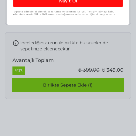
Kayıt Ol
₺ 349.00
₺ 279.20
E-posta adresinizi girerek pazarlama ve tanıtım ile ilgili iletişim almayı kabul
edersiniz ve Gizlilik Politikamızı okuduğunuzu ve kabul ettiğinizi onaylarsınız.
İncelediğiniz ürün ile birlikte bu ürünler de
sepetinize eklenecektir!
Avantajlı Toplam
₺ 399.00
₺ 349.00
%
13
Birlikte Sepete Ekle (1)