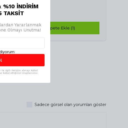
a
%10 İNDİRİM
 TAKSİT
jlardan Yararlanmak
Birlikte Sepete Ekle (1)
bone Olmayı Unutma!
ediyorum
l
ile ilgili iletişim almayı kabul
e kabul ettiğinizi onaylarsınız.
Sadece görsel olan yorumları göster