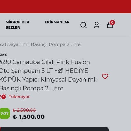
MİKROFİBER
EKİPMANLAR
0
BEZLER
al Dayanımlı Basınçlı Pompa 2 Litre
SMX
%90 Carnauba Cilalı Pink Fusion
Oto Şampuanı 5 LT +🎁 HEDİYE
KÖPÜK Yapıcı Kimyasal Dayanımlı
Basınçlı Pompa 2 Litre
Tükeniyor
₺ 2,398.00
%
37
₺ 1,500.00