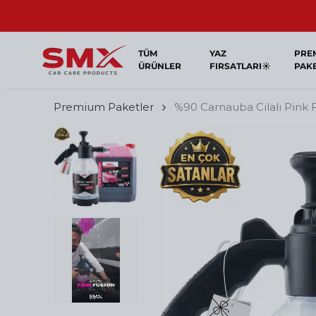
TÜM
YAZ
PRE
ÜRÜNLER
FIRSATLARI☀️
PAK
Premium Paketler
%90 Carnauba Cilalı Pink