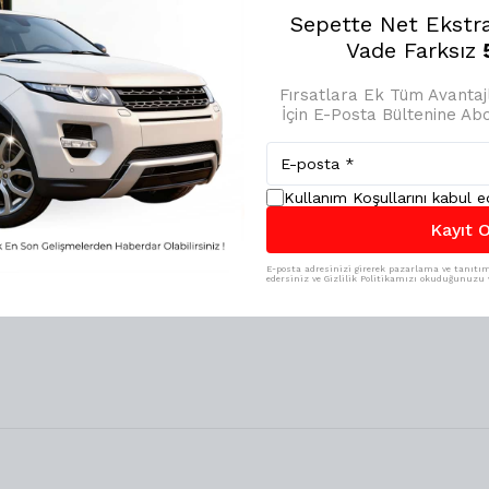
%
15
Sepette Net Ekstr
Vade Farksız
5
₺ 349.00
₺ 296.65
Fırsatlara Ek Tüm Avanta
İçin E-Posta Bültenine A
Kullanım Koşullarını kabul 
Kayıt O
E-posta adresinizi girerek pazarlama ve tanıtım 
edersiniz ve Gizlilik Politikamızı okuduğunuzu v