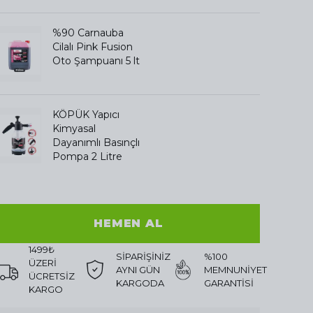
%90 Carnauba
Cilalı Pink Fusion
Oto Şampuanı 5 lt
KÖPÜK Yapıcı
Kimyasal
Dayanımlı Basınçlı
Pompa 2 Litre
HEMEN AL
1499₺
SİPARİŞİNİZ
%100
ÜZERİ
AYNI GÜN
MEMNUNİYET
ÜCRETSİZ
KARGODA
GARANTİSİ
KARGO