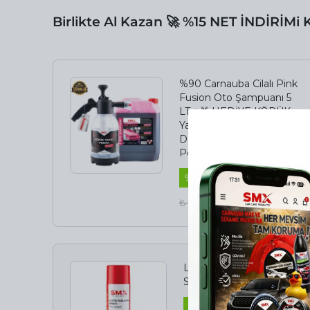
Birlikte Al Kazan 🚀 %15 NET İNDİRİMi
%90 Carnauba Cilalı Pink
Fusion Oto Şampuanı 5
LT +🎁 HEDİYE KÖPÜK
Yapıcı Kimyasal
Dayanımlı Basınçlı
Pompa 2 Litre
%
37
₺ 2,398.00
₺ 1,500.00
Lastik Parlatma
Spreyi 500 ml
%
15