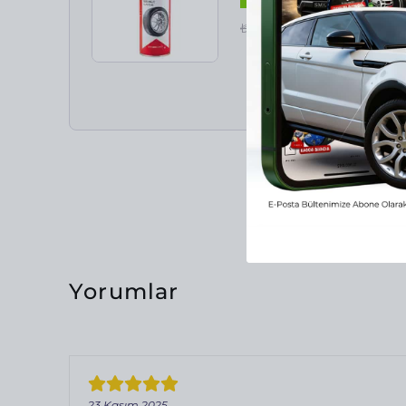
₺ 349.00
₺ 296.65
Yorumlar
23 Kasım 2025