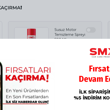
 KAÇIRMA❗️
Susuz Motor
Temizleme Spreyi
500 Ml
%
15
₺ 349.00
₺ 296.65
Fırsat
Devam Ed
İLK SİPARİŞ
Çok Amaçlı
%5 İNDİRİM K
Temizleyici Köpük
500 Ml