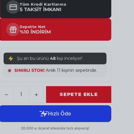
Tüm Kredi Kartlarına
5 TAKSİT İMKANI
Sepette Net
%10 İNDİRİM
Şu an bu ürünü
48
kişi inceliyor!
SINIRLI STOK!
Anlık 12 kişinin sepetinde.
SEPETE EKLE