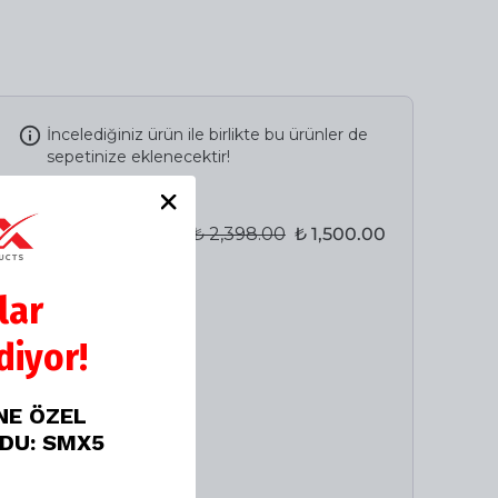
İncelediğiniz ürün ile birlikte bu ürünler de
sepetinize eklenecektir!
Avantajlı Toplam
₺ 2,398.00
₺ 1,500.00
%
37
lar
iyor!
İNE ÖZEL
ODU: SMX5