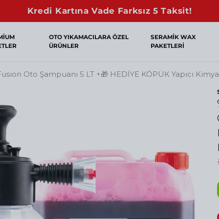
Sepette Net %10 İndirim!
MİUM
OTO YIKAMACILARA ÖZEL
SERAMİK WAX
ETLER
ÜRÜNLER
PAKETLERİ
 Fusion Oto Şampuanı 5 LT +🎁 HEDİYE KÖPÜK Yapıcı Kimyas