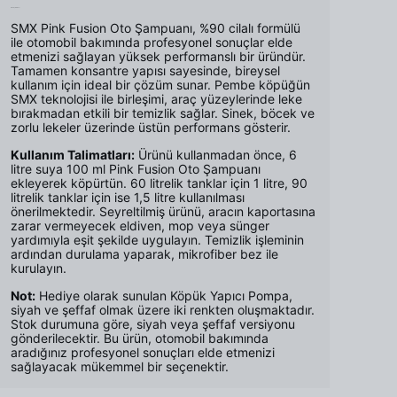
Ürün Açıklaması
SMX Pink Fusion Oto Şampuanı, %90 cilalı formülü
ile otomobil bakımında profesyonel sonuçlar elde
etmenizi sağlayan yüksek performanslı bir üründür.
Tamamen konsantre yapısı sayesinde, bireysel
kullanım için ideal bir çözüm sunar. Pembe köpüğün
SMX teknolojisi ile birleşimi, araç yüzeylerinde leke
bırakmadan etkili bir temizlik sağlar. Sinek, böcek ve
zorlu lekeler üzerinde üstün performans gösterir.
Kullanım Talimatları:
Ürünü kullanmadan önce, 6
litre suya 100 ml Pink Fusion Oto Şampuanı
ekleyerek köpürtün. 60 litrelik tanklar için 1 litre, 90
litrelik tanklar için ise 1,5 litre kullanılması
önerilmektedir. Seyreltilmiş ürünü, aracın kaportasına
zarar vermeyecek eldiven, mop veya sünger
yardımıyla eşit şekilde uygulayın. Temizlik işleminin
ardından durulama yaparak, mikrofiber bez ile
kurulayın.
Not:
Hediye olarak sunulan Köpük Yapıcı Pompa,
siyah ve şeffaf olmak üzere iki renkten oluşmaktadır.
Stok durumuna göre, siyah veya şeffaf versiyonu
gönderilecektir. Bu ürün, otomobil bakımında
aradığınız profesyonel sonuçları elde etmenizi
sağlayacak mükemmel bir seçenektir.