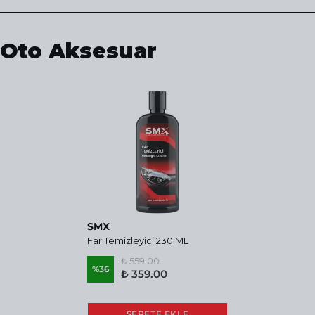
Oto Aksesuar
SMX
Far Temizleyici 230 ML
₺ 559.00
%
36
₺ 359.00
SEPETE EKLE