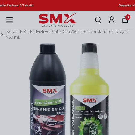
Sepette Net %10 İndirim!
0
Seramik Katkılı Hızlı ve Pratik Cila 750ml.+ Neon Jant Temizleyici
750 ml.