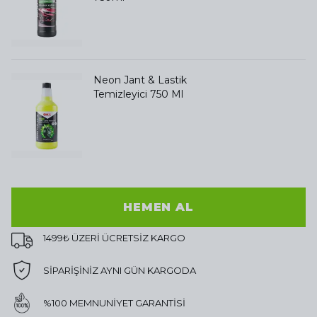
Neon Jant & Lastik
Temizleyici 750 Ml
HEMEN AL
1499₺ ÜZERİ ÜCRETSİZ KARGO
SİPARİŞİNİZ AYNI GÜN KARGODA
%100 MEMNUNİYET GARANTİSİ