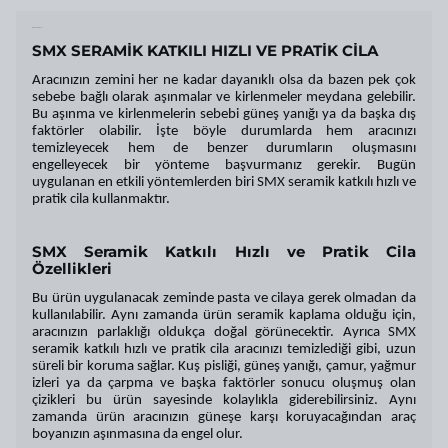
Ürün Açıklaması
SMX SERAMİK KATKILI HIZLI VE PRATİK CİLA
Aracınızın zemini her ne kadar dayanıklı olsa da bazen pek çok
sebebe bağlı olarak aşınmalar ve kirlenmeler meydana gelebilir.
Bu aşınma ve kirlenmelerin sebebi güneş yanığı ya da başka dış
faktörler olabilir. İşte böyle durumlarda hem aracınızı
temizleyecek hem de benzer durumların oluşmasını
engelleyecek bir yönteme başvurmanız gerekir. Bugün
uygulanan en etkili yöntemlerden biri SMX seramik katkılı hızlı ve
pratik cila kullanmaktır.
SMX Seramik Katkılı Hızlı ve Pratik Cila
Özellikleri
Bu ürün uygulanacak zeminde pasta ve cilaya gerek olmadan da
kullanılabilir. Aynı zamanda ürün seramik kaplama olduğu için,
aracınızın parlaklığı oldukça doğal görünecektir. Ayrıca SMX
seramik katkılı hızlı ve pratik cila aracınızı temizlediği gibi, uzun
süreli bir koruma sağlar. Kuş pisliği, güneş yanığı, çamur, yağmur
izleri ya da çarpma ve başka faktörler sonucu oluşmuş olan
çizikleri bu ürün sayesinde kolaylıkla giderebilirsiniz. Aynı
zamanda ürün aracınızın güneşe karşı koruyacağından araç
boyanızın aşınmasına da engel olur.