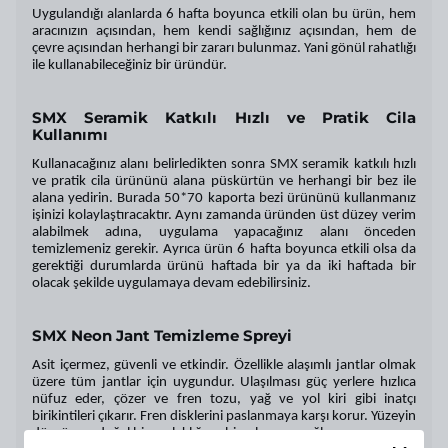
Uygulandığı alanlarda 6 hafta boyunca etkili olan bu ürün, hem
aracınızın açısından, hem kendi sağlığınız açısından, hem de
çevre açısından herhangi bir zararı bulunmaz. Yani gönül rahatlığı
ile kullanabileceğiniz bir üründür.
SMX Seramik Katkılı Hızlı ve Pratik Cila
Kullanımı
Kullanacağınız alanı belirledikten sonra SMX seramik katkılı hızlı
ve pratik cila ürününü alana püskürtün ve herhangi bir bez ile
alana yedirin. Burada 50*70 kaporta bezi ürününü kullanmanız
işinizi kolaylaştıracaktır. Aynı zamanda üründen üst düzey verim
alabilmek adına, uygulama yapacağınız alanı önceden
temizlemeniz gerekir. Ayrıca ürün 6 hafta boyunca etkili olsa da
gerektiği durumlarda ürünü haftada bir ya da iki haftada bir
olacak şekilde uygulamaya devam edebilirsiniz.
SMX Neon Jant Temizleme Spreyi
Asit içermez, güvenli ve etkindir. Özellikle alaşımlı jantlar olmak
üzere tüm jantlar için uygundur. Ulaşılması güç yerlere hızlıca
nüfuz eder, çözer ve fren tozu, yağ ve yol kiri gibi inatçı
birikintileri çıkarır. Fren disklerini paslanmaya karşı korur. Yüzeyin
düzgün ve doğal bir parlaklığa sahip olmasını sağlar