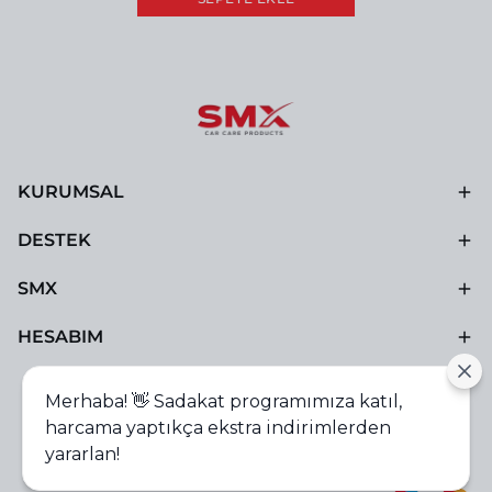
KURUMSAL
DESTEK
SMX
HESABIM
Merhaba! 👋 Sadakat programımıza katıl,
harcama yaptıkça ekstra indirimlerden
yararlan!