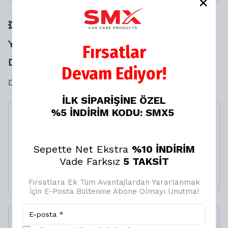
💥💥 SANA ÖZEL NET %20 İNDİRİMİ
YAKALAMAN İÇİN SON 1
Fırsatlar
DAKİKAN❗️KAÇIRMA⏳
Devam Ediyor!
💥💥 SANA ÖZEL LASTİK TAMİR KİTİ NET %20 İNDİRİMLİ
İLK SİPARİŞİNE ÖZEL
%5 İNDİRİM KODU: SMX5
Seramik Katkılı Hızlı ve
Pratik Cila 750ml.+ Neon
Jant Temizleyici 750 ml.
Sepette Net Ekstra
%10 İNDİRİM
%
9
Vade Farksız
5 TAKSİT
₺ 600.00
₺ 549.00
Fırsatlara Ek Tüm Avantajlardan Yararlanmak
İçin E-Posta Bültenine Abone Olmayı Unutma!
SMX Lastik Tamir Kiti