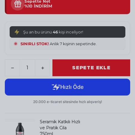
Sepette Net
%10 İNDİRİM
Şu an bu ürünü
46
kişi inceliyor!
SINIRLI STOK!
Anlık 7 kişinin sepetinde.
SEPETE EKLE
Seramik Katkılı Hızlı
ve Pratik Cila
750ml