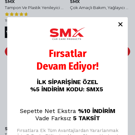
SMX
SMX
Tampon Ve Plastik Yenileyici 750 Ml 🎯 %25 DAHA FAZLA
Çok Amaçlı Bakım, Yağlayıcı ve Pas Sökücü Sprey 200 Ml
18 değerlendirme
₺ 499.00
₺ 399.00
%
20
%
13
₺ 399.00
₺ 349.00
Fırsatlar
SEPETE EKLE
SEPETE EKLE
Devam Ediyor!
İLK SİPARİŞİNE ÖZEL
%5 İNDİRİM KODU: SMX5
Sepette Net Ekstra
%10 İNDİRİM
Vade Farksız
5 TAKSİT
SMX
Fırsatlara Ek Tüm Avantajlardan Yararlanmak
Tampon Ve Plastik Yenileyici 500 Ml