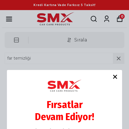
Kredi Kartına Vade Farksız 5 Taksit!
0
Sırala
Aradığınız ürün bulunamadı
Fırsatlar
Devam Ediyor!