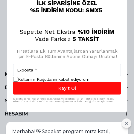
İLK SİPARİŞİNE ÖZEL
%5 İNDİRİM KODU: SMX5
Sepette Net Ekstra
%10 İNDİRİM
Vade Farksız
5 TAKSİT
Fırsatlara Ek Tüm Avantajlardan Yararlanmak
İçin E-Posta Bültenine Abone Olmayı Unutma!
KURUMSAL
Kullanım Koşullarını kabul ediyorum
DESTEK
Kayıt Ol
E-posta adresinizi girerek pazarlama ve tanıtım ile ilgili iletişim almayı kabul
SMX
edersiniz ve Gizlilik Politikamızı okuduğunuzu ve kabul ettiğinizi onaylarsınız.
HESABIM
Merhaba! 👋 Sadakat programımıza katıl,