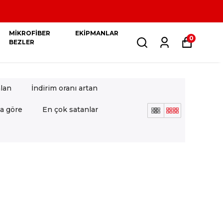
MİKROFİBER
EKİPMANLAR
0
BEZLER
alan
İndirim oranı artan
a göre
En çok satanlar