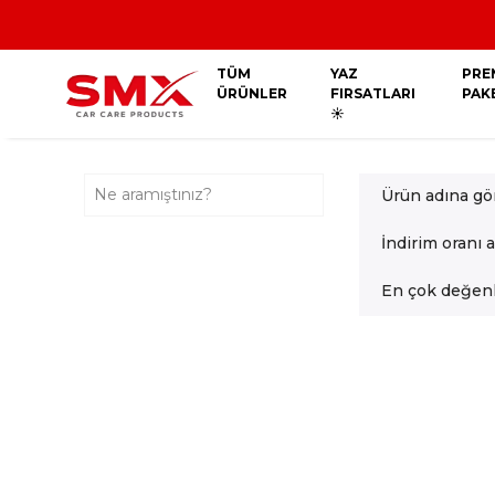
Kredi Kart
TÜM
YAZ
PRE
ÜRÜNLER
FIRSATLARI
PAK
☀️
Ürün adına gö
İndirim oranı 
En çok değenl