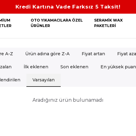
ına Vade Farksız 5 Taksit!
MİUM
OTO YIKAMACILARA ÖZEL
SERAMİK WAX
ETLER
ÜRÜNLER
PAKETLERİ
re A-Z
Ürün adına göre Z-A
Fiyat artan
Fiyat az
azalan
İlk eklenen
Son eklenen
En yüksek puan
endirilen
Varsayılan
Aradığınız ürün bulunamadı