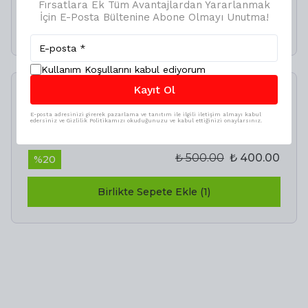
Fırsatlara Ek Tüm Avantajlardan Yararlanmak
İçin E-Posta Bültenine Abone Olmayı Unutma!
₺ 349.00
₺ 279.20
Kullanım Koşullarını kabul ediyorum
Kayıt Ol
İncelediğiniz ürün ile birlikte bu ürünler de
sepetinize eklenecektir!
E-posta adresinizi girerek pazarlama ve tanıtım ile ilgili iletişim almayı kabul
edersiniz ve Gizlilik Politikamızı okuduğunuzu ve kabul ettiğinizi onaylarsınız.
Avantajlı Toplam
₺ 500.00
₺ 400.00
%
20
Birlikte Sepete Ekle (1)