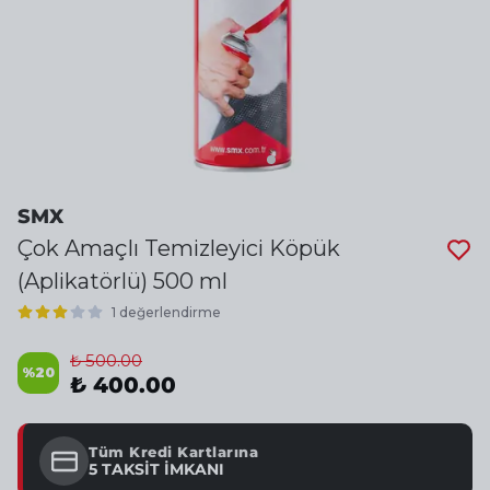
SMX
Çok Amaçlı Temizleyici Köpük
(Aplikatörlü) 500 ml
1 değerlendirme
₺ 500.00
%
20
₺ 400.00
Tüm Kredi Kartlarına
5 TAKSİT İMKANI