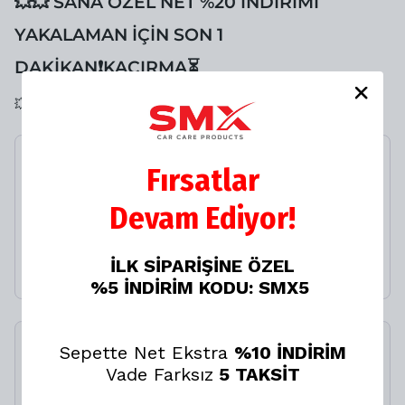
💥💥 SANA ÖZEL NET %20 İNDİRİMİ
YAKALAMAN İÇİN SON 1
DAKİKAN❗️KAÇIRMA⏳
💥💥 SANA ÖZEL LASTİK TAMİR KİTİ NET %20 İNDİRİMLİ
Çok Amaçlı Temizleyici
Fırsatlar
Köpük (Aplikatörlü) 500
ml
Devam Ediyor!
%
20
İLK SİPARİŞİNE ÖZEL
₺ 500.00
₺ 400.00
%5 İNDİRİM KODU: SMX5
Sepette Net Ekstra
%10 İNDİRİM
SMX Lastik Tamir Kiti
500ML
Vade Farksız
5 TAKSİT
%
20