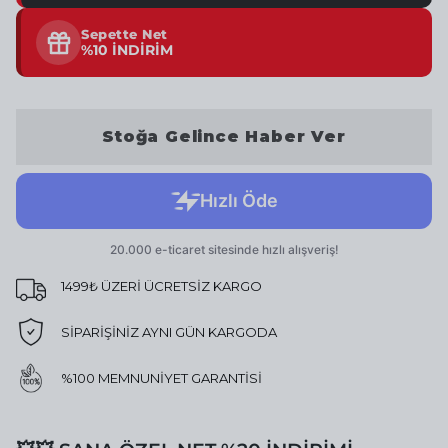
Sepette Net
%10 İNDİRİM
Stoğa Gelince Haber Ver
1499₺ ÜZERİ ÜCRETSİZ KARGO
SİPARİŞİNİZ AYNI GÜN KARGODA
%100 MEMNUNİYET GARANTİSİ