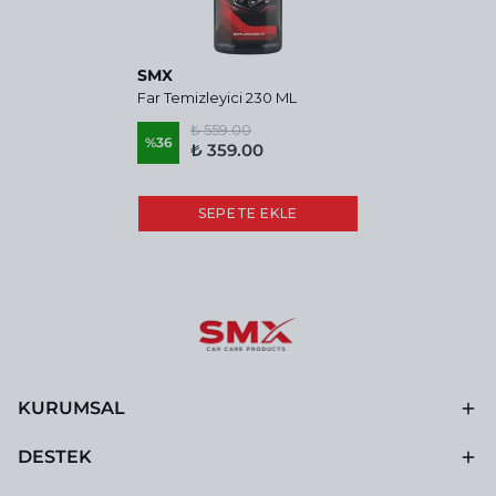
SMX
Far Temizleyici 230 ML
₺ 559.00
%
36
₺ 359.00
SEPETE EKLE
KURUMSAL
DESTEK