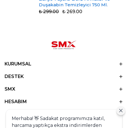
Duşakabin Temizleyici 750 Ml.
₺ 299.00
₺ 269.00
KURUMSAL
DESTEK
SMX
HESABIM
Merhaba! 👋 Sadakat programımıza katıl,
harcama yaptıkça ekstra indirimlerden