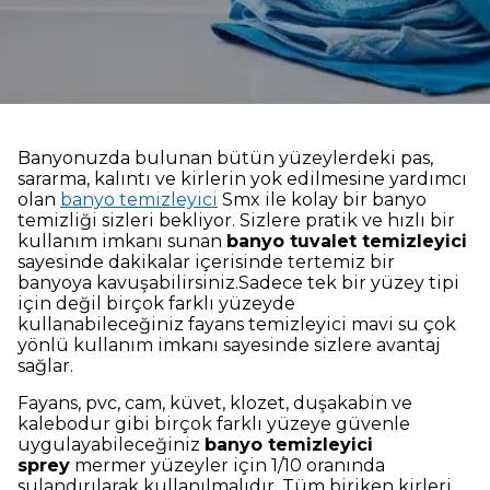
Banyonuzda bulunan bütün yüzeylerdeki pas,
sararma, kalıntı ve kirlerin yok edilmesine yardımcı
olan
banyo temizleyici
Smx ile kolay bir banyo
temizliği sizleri bekliyor. Sizlere pratik ve hızlı bir
kullanım imkanı sunan
banyo tuvalet temizleyici
sayesinde dakikalar içerisinde tertemiz bir
banyoya kavuşabilirsiniz.Sadece tek bir yüzey tipi
için değil birçok farklı yüzeyde
kullanabileceğiniz fayans temizleyici mavi su çok
yönlü kullanım imkanı sayesinde sizlere avantaj
sağlar.
Fayans, pvc, cam, küvet, klozet, duşakabin ve
kalebodur gibi birçok farklı yüzeye güvenle
uygulayabileceğiniz
banyo temizleyici
sprey
mermer yüzeyler için 1/10 oranında
sulandırılarak kullanılmalıdır. Tüm biriken kirleri