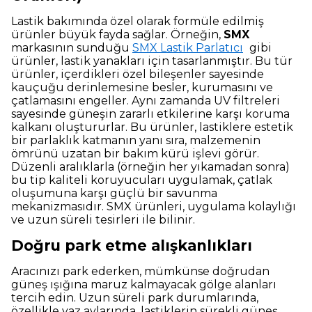
Lastik bakımında özel olarak formüle edilmiş
ürünler büyük fayda sağlar. Örneğin,
SMX
markasının sunduğu
SMX Lastik Parlatıcı
gibi
ürünler, lastik yanakları için tasarlanmıştır. Bu tür
ürünler, içerdikleri özel bileşenler sayesinde
kauçuğu derinlemesine besler, kurumasını ve
çatlamasını engeller. Aynı zamanda UV filtreleri
sayesinde güneşin zararlı etkilerine karşı koruma
kalkanı oluştururlar. Bu ürünler, lastiklere estetik
bir parlaklık katmanın yanı sıra, malzemenin
ömrünü uzatan bir bakım kürü işlevi görür.
Düzenli aralıklarla (örneğin her yıkamadan sonra)
bu tip kaliteli koruyucuları uygulamak, çatlak
oluşumuna karşı güçlü bir savunma
mekanizmasıdır. SMX ürünleri, uygulama kolaylığı
ve uzun süreli tesirleri ile bilinir.
Doğru park etme alışkanlıkları
Aracınızı park ederken, mümkünse doğrudan
güneş ışığına maruz kalmayacak gölge alanları
tercih edin. Uzun süreli park durumlarında,
özellikle yaz aylarında, lastiklerin sürekli güneş