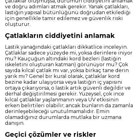
çatlaklar oluşmuşsa, durumun ciddiyetini anlamak
ve doğru adımları atmak gerekir. Yanak çatlakları,
lastiğin yapısal bütünlüğünü doğrudan etkilediği
için genellikle tamir edilemez ve güvenlik riski
oluşturur.
Çatlakların ciddiyetini anlamak
Lastik yanağındaki çatlakları dikkatlice inceleyin.
Çatlaklar sadece yüzeyde mi, yoksa derinlere iniyor
mu? Kauçuğun altındaki kord bezleri (lastiğin
iskeletini oluşturan katman) görünüyor mu? Çok
sayıda kılcal çatlak mı var, yoksa birkaç tane derin
yarık mı? Genel bir kural olarak, çatlaklar kord
bezine kadar ulaşıyorsa veya lastiğin iç yapısını
ortaya çıkarıyorsa, o lastik artık güvenli değildir ve
derhal değiştirilmesi gerekir. Yüzeysel, çok ince
kılcal çatlaklar yaşlanmanın veya UV etkisinin
erken belirtileri olabilir; ancak bunların da zamanla
derinleşebileceği unutulmamalıdır. Emin
olamadığınız durumlarda mutlaka bir uzmana
danışın.
Geçici çözümler ve riskler