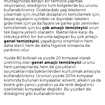
mutfağınızda detaylı bir temizlik yapmak
istiyorsanız, istediğiniz tüm bölgelerde bu ürünü
kullanabilirsiniz. Ocaklardaki yağ lekelerini
çıkarmak için, mutfak dolaplarını temizlemek için,
beyaz eşyaların içindeki ve dışındaki lekeleri
gidermek için ya da fayans ve parke gibi zeminleri
temizlemek için bu
çok amaçlı temizleyici
ürün
tek başına yeterli olacaktır. Bakterilere karşı da
oldukça etkili bir koruma sağlayan bu çok amaçlı
genel
temizleyici
, yaşadığınız ortamların hem
daha steril, hem de daha hijyenik olmasına da
yardımcı olur.
Yüzde 80 bitkisel ve yüzde 20 kimyasal olarak
üretilmiş olan
genel amaçlı temizleyici
ürünü
hem çamaşırlarda, hem de çocukların
oyuncaklarında bakterilerden kurtulmak amacıyla
kullanabilirsiniz. Ürünün yüzde 20’lik kimyasal
kısmında bulunan kimyasallar solvent, alkalin ya da
kostik gibi yanıcı, yıpratıcı ya da renk değiştirici
özellikteki kimyasallar değildir. Bu yüzden de
dilediğiniz gibi kullanabilirsiniz.