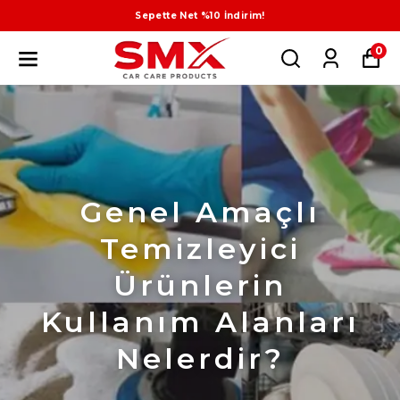
Sepette Net %10 İndirim!
0
Genel Amaçlı
Temizleyici
Ürünlerin
Kullanım Alanları
Nelerdir?