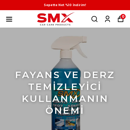
Sepette Net %10 İndirim!
0
FAYANS VE DERZ
TEMİZLEYİCİ
KULLANMANIN
ÖNEMİ