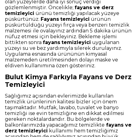
olan yüzeylerde daha iyi sonuç verdiği
gözlemlenmiştir. Öncelikle;
fayans ve derz
temizleyici
ürünü temizliği yapılacak yüzeye
püskürtünüz.
Fayans
temizleyici
ürünün
püskürtüldüğü yüzeyi fırça veya benzeri temizlik
malzemesi ile ovalayınız ardından 5 dakika ürünün
nüfuz etmesi için bekleyiniz. Bekleme işlemi
bittikten sonra
fayans
temizleyici
uygulanan
yüzeyi su ve bez yardımıyla silerek durulayınız.
Uygulama esnasında ürününün kimyasal
malzemeden üretilmesinden dolayı maske ve
eldiven kullanımına özen gösteriniz.
Bulut Kimya Farkıyla Fayans ve Derz
Temizleyici
Sağlığımız açısından evlerimizde kullanılan
temizlik ürünlerinin kalitesi bizler için önem
taşımaktadır. Mutfak, lavabo, tuvalet ve banyo
temizliği ise evin temizliğine en dikkat edilmesi
gereken noktalardandır. Bu bölgelerde ve
balkonlarımızda yapacağımız temizlikte
fayans ve
derz
temizleyici
kullanımı hem temizliğimiz
açısından hem de sağlığımız açısından büyük