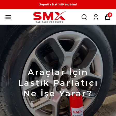
Sepette Net %10 İndirim!
0
Araçlar İçin
Lastik Parlatıcı
Ne İşe Yarar?