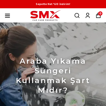
Sepette Net %10 İndirim!
0
Araba Yıkama
Süngeri
Kullanmak Şart
Mıdır?