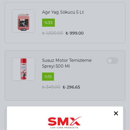
Ağır Yağ Sökücü 5 Lt
%
33
₺ 1,500.00
₺ 999.00
Susuz Motor Temizleme
Spreyi 500 Ml
%
15
₺ 349.00
₺ 296.65
Lastik Parlatma Spreyi
500 ml