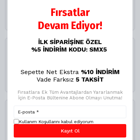
%
15
Fırsatlar
₺ 349.00
₺ 296.65
Devam Ediyor!
İLK SİPARİŞİNE ÖZEL
%5 İNDİRİM KODU: SMX5
Çok Amaçlı Temizleyici
Köpük 500 Ml
%
15
Sepette Net Ekstra
%10 İNDİRİM
₺ 349.00
₺ 296.65
Vade Farksız
5 TAKSİT
Fırsatlara Ek Tüm Avantajlardan Yararlanmak
İçin E-Posta Bültenine Abone Olmayı Unutma!
İncelediğiniz ürün ile birlikte bu ürünler de
sepetinize eklenecektir!
Kullanım Koşullarını kabul ediyorum
Avantajlı Toplam
Kayıt Ol
₺ 1,500.00
₺ 999.00
%
33