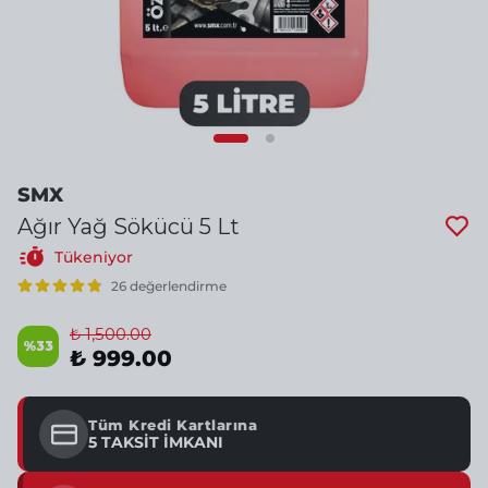
SMX
Ağır Yağ Sökücü 5 Lt
Tükeniyor
26 değerlendirme
₺ 1,500.00
%
33
₺ 999.00
Tüm Kredi Kartlarına
5 TAKSİT İMKANI