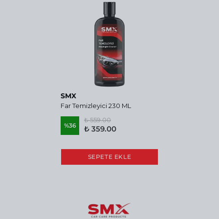
SMX
Far Temizleyici 230 ML
₺ 559.00
%
36
₺ 359.00
SEPETE EKLE