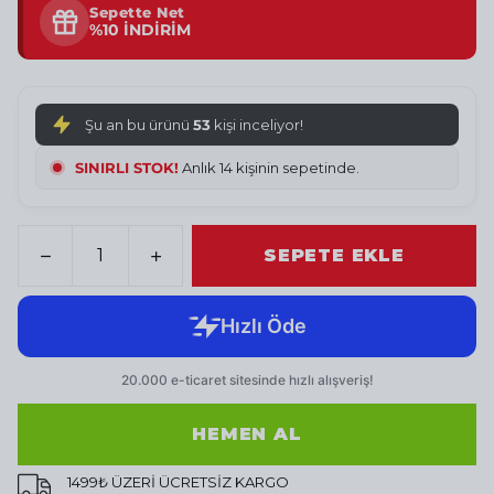
Sepette Net
%10 İNDİRİM
Şu an bu ürünü
53
kişi inceliyor!
SINIRLI STOK!
Anlık 15 kişinin sepetinde.
SEPETE EKLE
HEMEN AL
1499₺ ÜZERİ ÜCRETSİZ KARGO