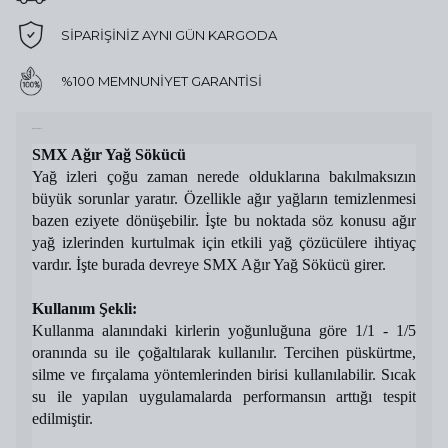
SİPARİŞİNİZ AYNI GÜN KARGODA
%100 MEMNUNİYET GARANTİSİ
Ürün Açıklaması
SMX Ağır Yağ Sökücü
Yağ izleri çoğu zaman nerede olduklarına bakılmaksızın 
büyük sorunlar yaratır. Özellikle ağır yağların temizlenmesi 
bazen eziyete dönüşebilir. İşte bu noktada söz konusu ağır 
yağ izlerinden kurtulmak için etkili yağ çözücülere ihtiyaç 
vardır. İşte burada devreye SMX Ağır Yağ Sökücü girer.
Kullanım Şekli: 
Kullanma alanındaki kirlerin yoğunluğuna göre 1/1 - 1/5 
oranında su ile çoğaltılarak kullanılır. Tercihen püskürtme, 
silme ve fırçalama yöntemlerinden birisi kullanılabilir. Sıcak 
su ile yapılan uygulamalarda performansın arttığı tespit 
edilmiştir. 