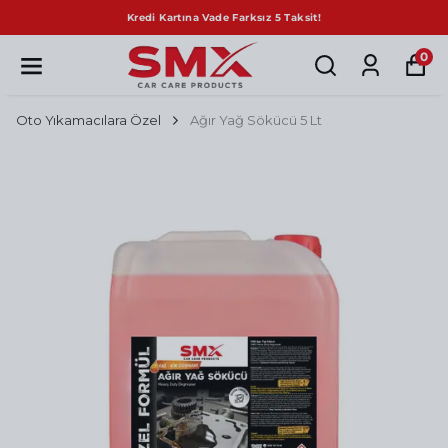
Sepette Net %10 İndirim!
0
Oto Yıkamacılara Özel
Ağır Yağ Sökücü 5 Lt