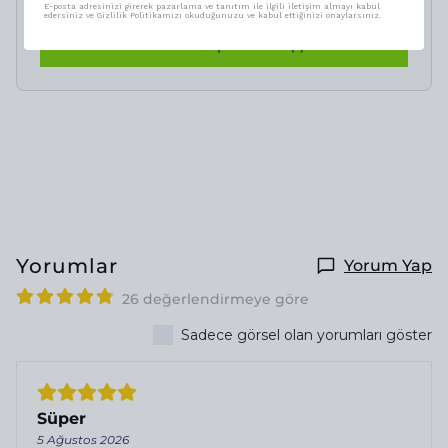
E-posta adresinizi girerek pazarlama ve tanıtım ile ilgili iletişim almayı kabul
edersiniz ve Gizlilik Politikamızı okuduğunuzu ve kabul ettiğinizi onaylarsınız.
Birlikte Sepete Ekle (1)
Yorumlar
Yorum Yap
26 değerlendirmeye göre
Sadece görsel olan yorumları göster
Süper
5 Ağustos 2026